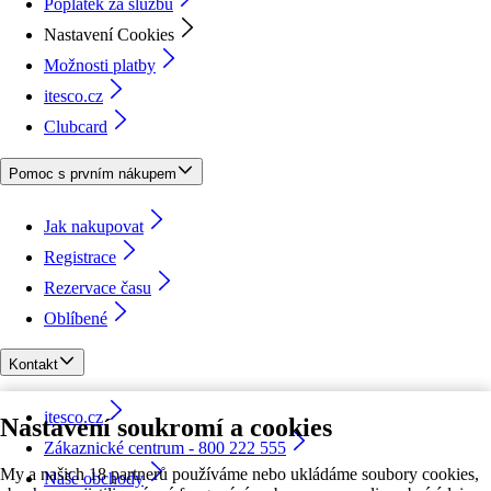
Poplatek za službu
Nastavení Cookies
Možnosti platby
itesco.cz
Clubcard
Pomoc s prvním nákupem
Jak nakupovat
Registrace
Rezervace času
Oblíbené
Kontakt
itesco.cz
Nastavení soukromí a cookies
Zákaznické centrum - 800 222 555
My a našich 18 partnerů používáme nebo ukládáme soubory cookies,
Naše obchody