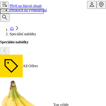
Přejít na hlavní obsah
Přeskočit na vyhledávání
Speciální nabídky
Speciální nabídky
All Offers
Top výběr