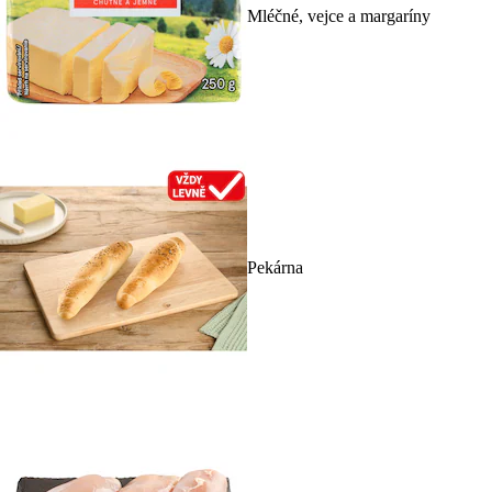
Mléčné, vejce a margaríny
Pekárna