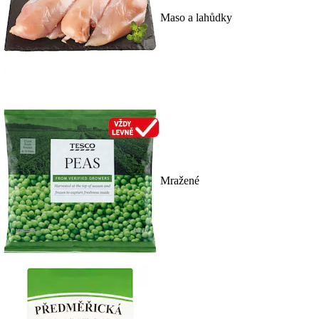
Maso a lahůdky
Mražené