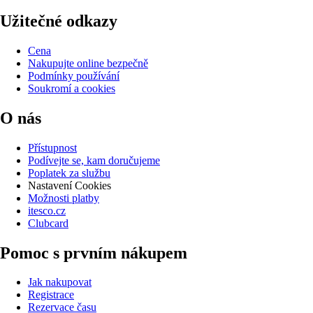
Užitečné odkazy
Cena
Nakupujte online bezpečně
Podmínky používání
Soukromí a cookies
O nás
Přístupnost
Podívejte se, kam doručujeme
Poplatek za službu
Nastavení Cookies
Možnosti platby
itesco.cz
Clubcard
Pomoc s prvním nákupem
Jak nakupovat
Registrace
Rezervace času