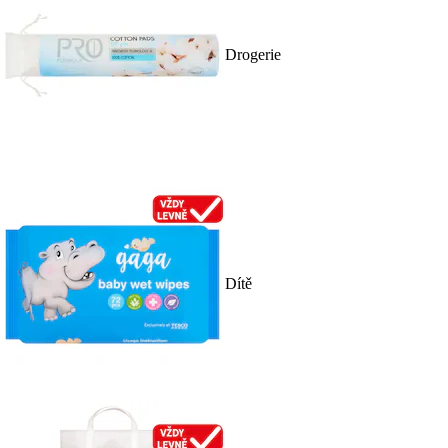
Drogerie
Dítě