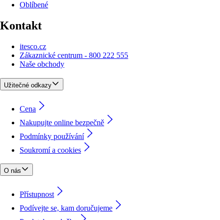
Oblíbené
Kontakt
itesco.cz
Zákaznické centrum - 800 222 555
Naše obchody
Užitečné odkazy
Cena
Nakupujte online bezpečně
Podmínky používání
Soukromí a cookies
O nás
Přístupnost
Podívejte se, kam doručujeme