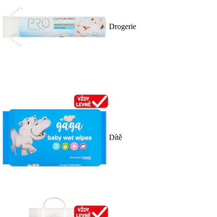
Drogerie
Dítě