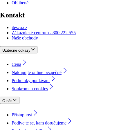
Oblíbené
Kontakt
itesco.cz
Zákaznické centrum - 800 222 555
Naše obchody
Užitečné odkazy
Cena
Nakupujte online bezpečně
Podmínky používání
Soukromí a cookies
O nás
Přístupnost
Podívejte se, kam doručujeme