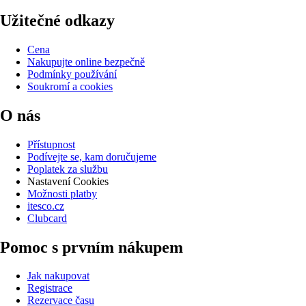
Užitečné odkazy
Cena
Nakupujte online bezpečně
Podmínky používání
Soukromí a cookies
O nás
Přístupnost
Podívejte se, kam doručujeme
Poplatek za službu
Nastavení Cookies
Možnosti platby
itesco.cz
Clubcard
Pomoc s prvním nákupem
Jak nakupovat
Registrace
Rezervace času