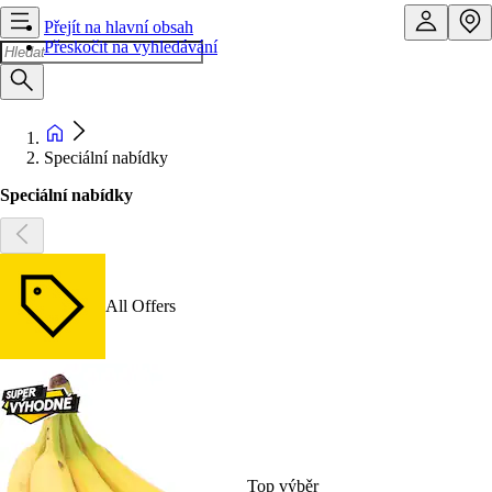
Přejít na hlavní obsah
Přeskočit na vyhledávání
Speciální nabídky
Speciální nabídky
All Offers
Top výběr