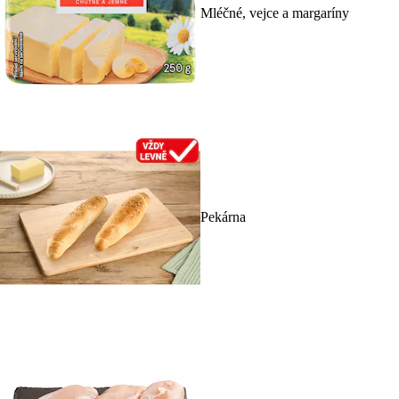
Mléčné, vejce a margaríny
Pekárna