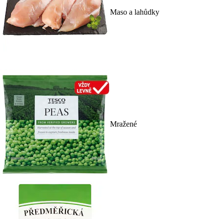
Maso a lahůdky
Mražené