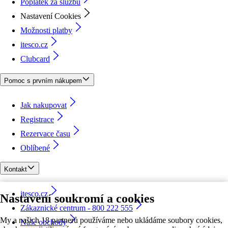
Poplatek za službu
Nastavení Cookies
Možnosti platby
itesco.cz
Clubcard
Pomoc s prvním nákupem
Jak nakupovat
Registrace
Rezervace času
Oblíbené
Kontakt
itesco.cz
Nastavení soukromí a cookies
Zákaznické centrum - 800 222 555
My a našich 18 partnerů používáme nebo ukládáme soubory cookies,
Naše obchody