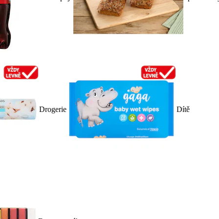
Drogerie
Dítě