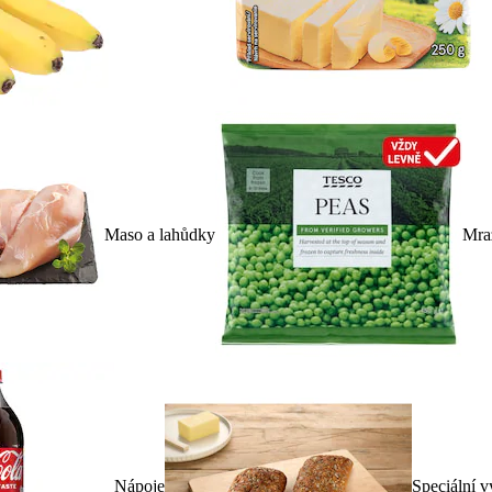
Maso a lahůdky
Mra
Nápoje
Speciální v