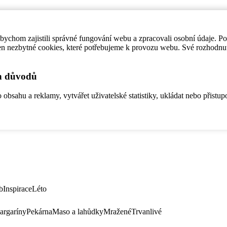
ychom zajistili správné fungování webu a zpracovali osobní údaje. P
en nezbytné cookies, které potřebujeme k provozu webu. Své rozhodnu
ch důvodů
bsahu a reklamy, vytvářet uživatelské statistiky, ukládat nebo přistup
b
Inspirace
Léto
argaríny
Pekárna
Maso a lahůdky
Mražené
Trvanlivé