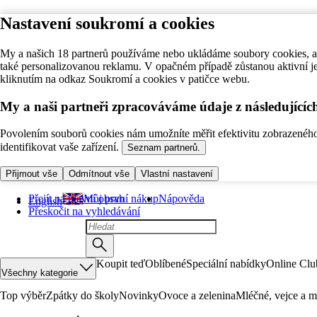
Nastavení soukromí a cookies
My a našich 18 partnerů používáme nebo ukládáme soubory cookies, ab
také personalizovanou reklamu. V opačném případě zůstanou aktivní j
kliknutím na odkaz Soukromí a cookies v patičce webu.
My a naši partneři zpracováváme údaje z následující
Povolením souborů cookies nám umožníte měřit efektivitu zobrazeného o
identifikovat vaše zařízení.
Seznam partnerů.
Přijmout vše
Odmítnout vše
Vlastní nastavení
Přejít na hlavní obsah
Můj první nákup
Nápověda
English
Přeskočit na vyhledávání
Koupit teď
Oblíbené
Speciální nabídky
Online Clu
Všechny kategorie
Top výběr
Zpátky do školy
Novinky
Ovoce a zelenina
Mléčné, vejce a m