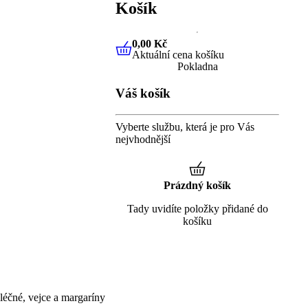
Košík
0,00 Kč
Aktuální cena košíku
0,00 Kč
Aktuální cena košíku
Pokladna
Váš košík
Vyberte službu, která je pro Vás
nejvhodnější
Prázdný košík
Tady uvidíte položky přidané do
košíku
éčné, vejce a margaríny