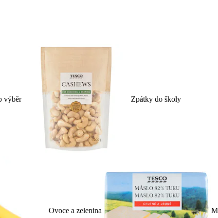
p výběr
Zpátky do školy
Ovoce a zelenina
Ml