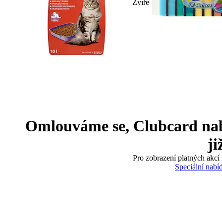
Zvíře
Omlouváme se, Clubcard nabíd
ji
Pro zobrazení platných akcí 
Speciální nabí