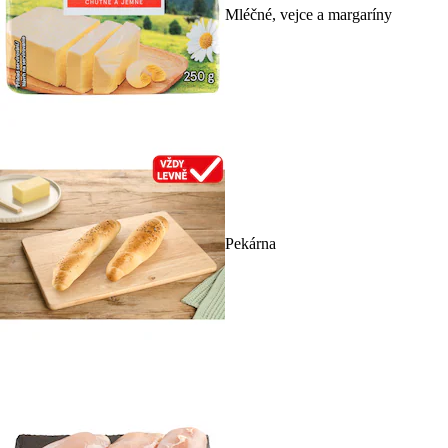
Mléčné, vejce a margaríny
Pekárna