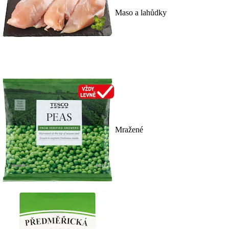
Maso a lahůdky
Mražené