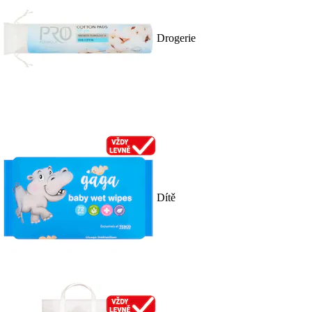
Drogerie
Dítě