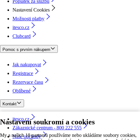
Poplatek za službu
Nastavení Cookies
Možnosti platby
itesco.cz
Clubcard
Pomoc s prvním nákupem
Jak nakupovat
Registrace
Rezervace času
Oblíbené
Kontakt
itesco.cz
Nastavení soukromí a cookies
Zákaznické centrum - 800 222 555
My a našich 18 partnerů používáme nebo ukládáme soubory cookies,
Naše obchody