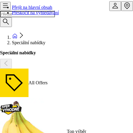
Přejít na hlavní obsah
Přeskočit na vyhledávání
Speciální nabídky
Speciální nabídky
All Offers
Top výběr