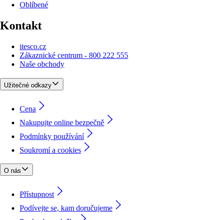
Oblíbené
Kontakt
itesco.cz
Zákaznické centrum - 800 222 555
Naše obchody
Užitečné odkazy
Cena
Nakupujte online bezpečně
Podmínky používání
Soukromí a cookies
O nás
Přístupnost
Podívejte se, kam doručujeme