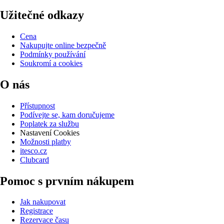
Užitečné odkazy
Cena
Nakupujte online bezpečně
Podmínky používání
Soukromí a cookies
O nás
Přístupnost
Podívejte se, kam doručujeme
Poplatek za službu
Nastavení Cookies
Možnosti platby
itesco.cz
Clubcard
Pomoc s prvním nákupem
Jak nakupovat
Registrace
Rezervace času