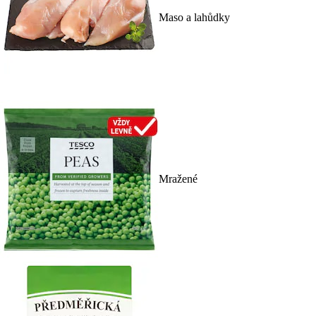
Maso a lahůdky
Mražené