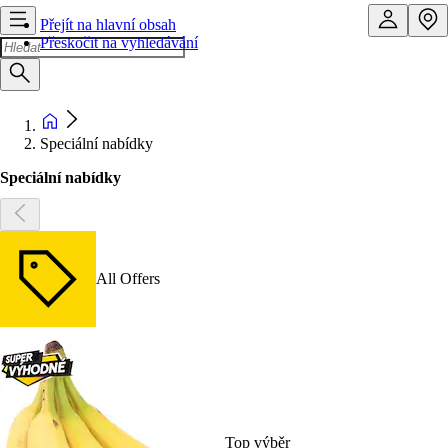
Přejít na hlavní obsah
Přeskočit na vyhledávání
Speciální nabídky
Speciální nabídky
All Offers
Top výběr