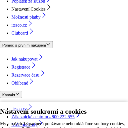
Poplatek za službu
Nastavení Cookies
Možnosti platby
itesco.cz
Clubcard
Pomoc s prvním nákupem
Jak nakupovat
Registrace
Rezervace času
Oblíbené
Kontakt
itesco.cz
Nastavení soukromí a cookies
Zákaznické centrum - 800 222 555
My a našich 18 partnerů používáme nebo ukládáme soubory cookies,
Naše obchody