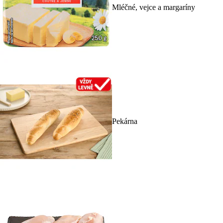
Mléčné, vejce a margaríny
Pekárna