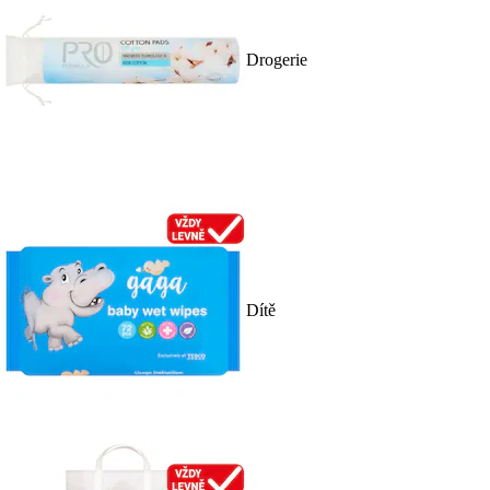
Drogerie
Dítě