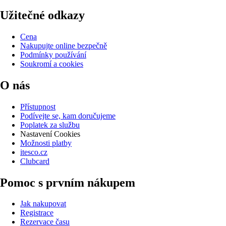
Užitečné odkazy
Cena
Nakupujte online bezpečně
Podmínky používání
Soukromí a cookies
O nás
Přístupnost
Podívejte se, kam doručujeme
Poplatek za službu
Nastavení Cookies
Možnosti platby
itesco.cz
Clubcard
Pomoc s prvním nákupem
Jak nakupovat
Registrace
Rezervace času