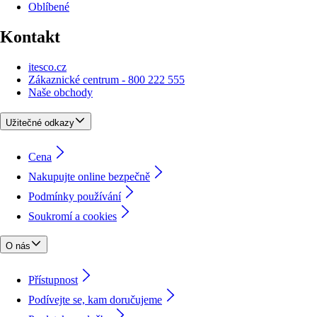
Oblíbené
Kontakt
itesco.cz
Zákaznické centrum - 800 222 555
Naše obchody
Užitečné odkazy
Cena
Nakupujte online bezpečně
Podmínky používání
Soukromí a cookies
O nás
Přístupnost
Podívejte se, kam doručujeme