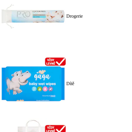
Drogerie
Dítě