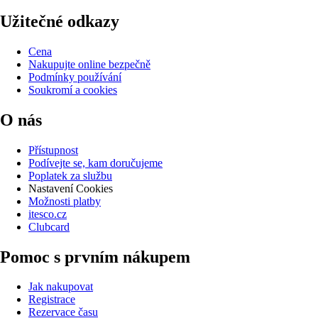
Užitečné odkazy
Cena
Nakupujte online bezpečně
Podmínky používání
Soukromí a cookies
O nás
Přístupnost
Podívejte se, kam doručujeme
Poplatek za službu
Nastavení Cookies
Možnosti platby
itesco.cz
Clubcard
Pomoc s prvním nákupem
Jak nakupovat
Registrace
Rezervace času