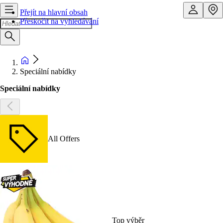
Přejít na hlavní obsah
Přeskočit na vyhledávání
Speciální nabídky
Speciální nabídky
All Offers
Top výběr