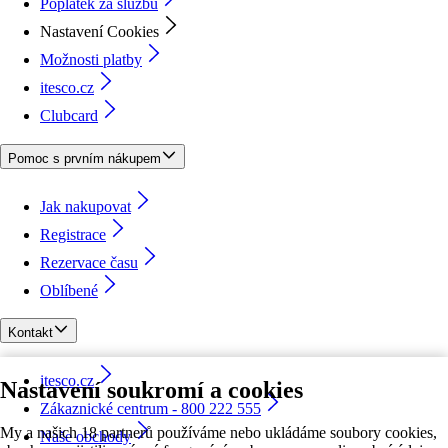
Poplatek za službu
Nastavení Cookies
Možnosti platby
itesco.cz
Clubcard
Pomoc s prvním nákupem
Jak nakupovat
Registrace
Rezervace času
Oblíbené
Kontakt
itesco.cz
Nastavení soukromí a cookies
Zákaznické centrum - 800 222 555
My a našich 18 partnerů používáme nebo ukládáme soubory cookies,
Naše obchody