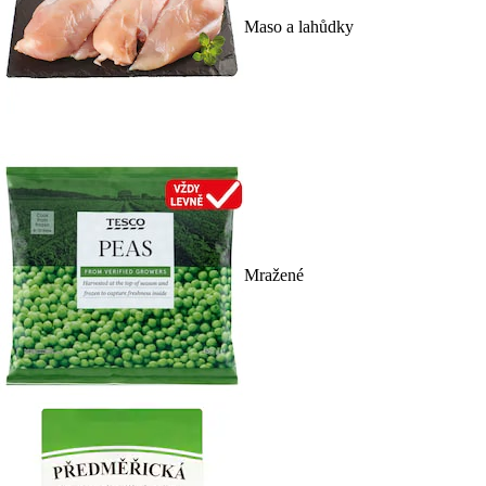
Maso a lahůdky
Mražené