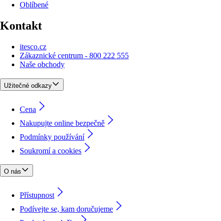
Oblíbené
Kontakt
itesco.cz
Zákaznické centrum - 800 222 555
Naše obchody
Užitečné odkazy
Cena
Nakupujte online bezpečně
Podmínky používání
Soukromí a cookies
O nás
Přístupnost
Podívejte se, kam doručujeme