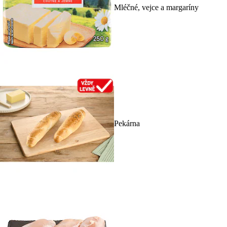
Mléčné, vejce a margaríny
Pekárna