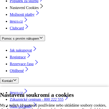
Poplatek za službu
Nastavení Cookies
Možnosti platby
itesco.cz
Clubcard
Pomoc s prvním nákupem
Jak nakupovat
Registrace
Rezervace času
Oblíbené
Kontakt
itesco.cz
Nastavení soukromí a cookies
Zákaznické centrum - 800 222 555
My a našich 18 partnerů používáme nebo ukládáme soubory cookies,
Naše obchody