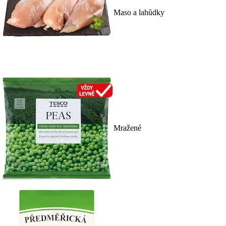
Maso a lahůdky
Mražené