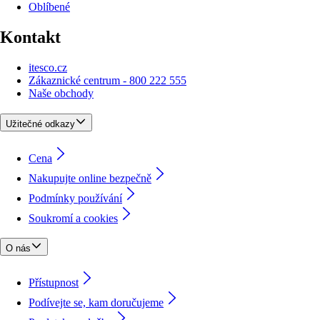
Oblíbené
Kontakt
itesco.cz
Zákaznické centrum - 800 222 555
Naše obchody
Užitečné odkazy
Cena
Nakupujte online bezpečně
Podmínky používání
Soukromí a cookies
O nás
Přístupnost
Podívejte se, kam doručujeme