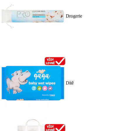
Drogerie
Dítě