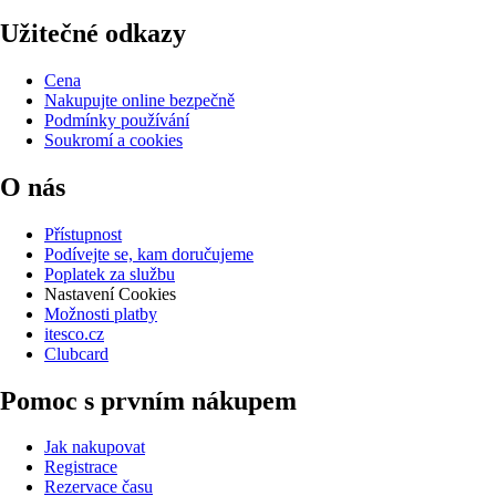
Užitečné odkazy
Cena
Nakupujte online bezpečně
Podmínky používání
Soukromí a cookies
O nás
Přístupnost
Podívejte se, kam doručujeme
Poplatek za službu
Nastavení Cookies
Možnosti platby
itesco.cz
Clubcard
Pomoc s prvním nákupem
Jak nakupovat
Registrace
Rezervace času