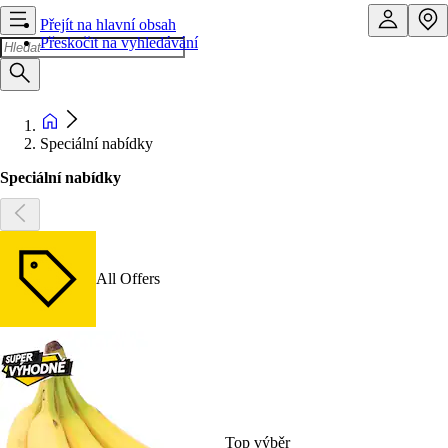
Přejít na hlavní obsah
Přeskočit na vyhledávání
Speciální nabídky
Speciální nabídky
All Offers
Top výběr