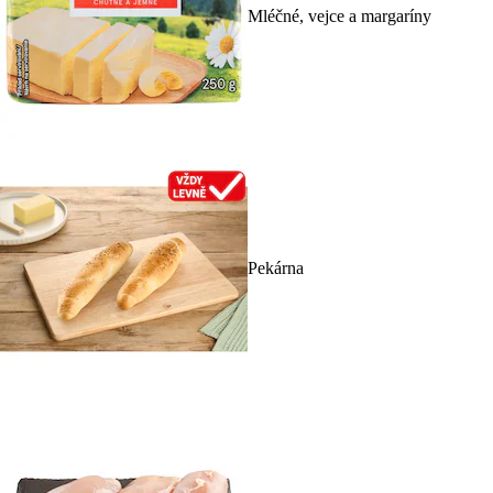
Mléčné, vejce a margaríny
Pekárna