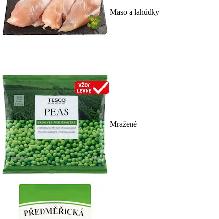
Maso a lahůdky
Mražené