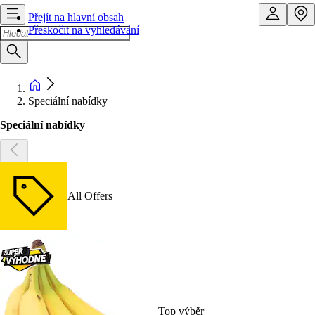
Přejít na hlavní obsah
Přeskočit na vyhledávání
Speciální nabídky
Speciální nabídky
All Offers
Top výběr