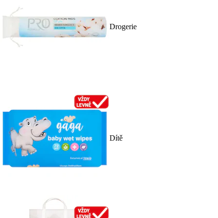
Drogerie
Dítě