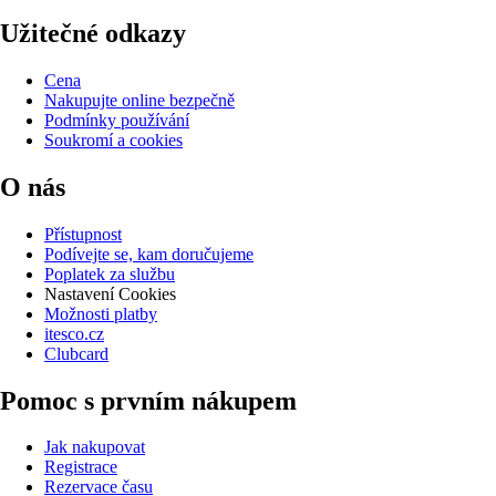
Užitečné odkazy
Cena
Nakupujte online bezpečně
Podmínky používání
Soukromí a cookies
O nás
Přístupnost
Podívejte se, kam doručujeme
Poplatek za službu
Nastavení Cookies
Možnosti platby
itesco.cz
Clubcard
Pomoc s prvním nákupem
Jak nakupovat
Registrace
Rezervace času