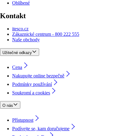
Oblíbené
Kontakt
itesco.cz
Zákaznické centrum - 800 222 555
Naše obchody
Užitečné odkazy
Cena
Nakupujte online bezpečně
Podmínky používání
Soukromí a cookies
O nás
Přístupnost
Podívejte se, kam doručujeme