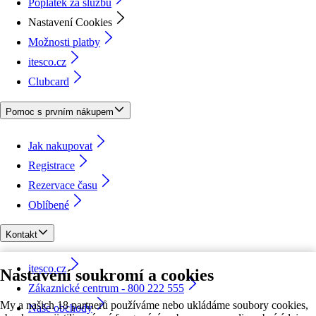
Poplatek za službu
Nastavení Cookies
Možnosti platby
itesco.cz
Clubcard
Pomoc s prvním nákupem
Jak nakupovat
Registrace
Rezervace času
Oblíbené
Kontakt
itesco.cz
Nastavení soukromí a cookies
Zákaznické centrum - 800 222 555
My a našich 18 partnerů používáme nebo ukládáme soubory cookies,
Naše obchody