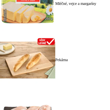
Mléčné, vejce a margaríny
Pekárna