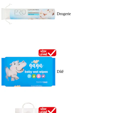
Drogerie
Dítě