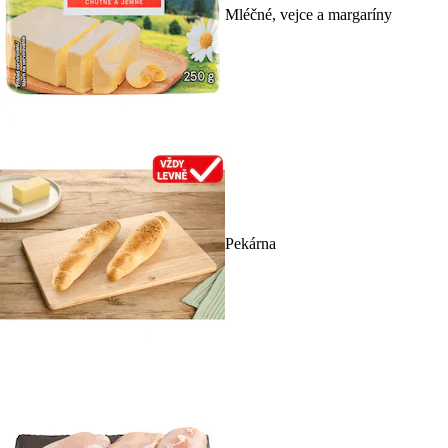
Mléčné, vejce a margaríny
Pekárna