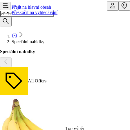
Přejít na hlavní obsah
Přeskočit na vyhledávání
Speciální nabídky
Speciální nabídky
All Offers
Top výběr