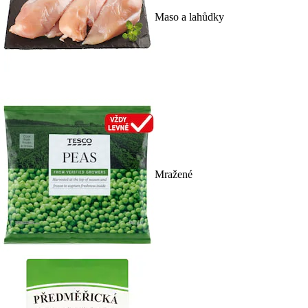
Maso a lahůdky
Mražené