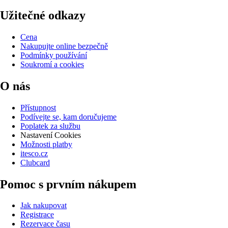
Užitečné odkazy
Cena
Nakupujte online bezpečně
Podmínky používání
Soukromí a cookies
O nás
Přístupnost
Podívejte se, kam doručujeme
Poplatek za službu
Nastavení Cookies
Možnosti platby
itesco.cz
Clubcard
Pomoc s prvním nákupem
Jak nakupovat
Registrace
Rezervace času