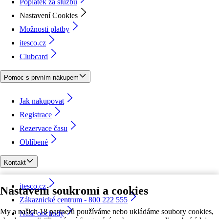
Poplatek za službu
Nastavení Cookies
Možnosti platby
itesco.cz
Clubcard
Pomoc s prvním nákupem
Jak nakupovat
Registrace
Rezervace času
Oblíbené
Kontakt
itesco.cz
Nastavení soukromí a cookies
Zákaznické centrum - 800 222 555
My a našich 18 partnerů používáme nebo ukládáme soubory cookies,
Naše obchody