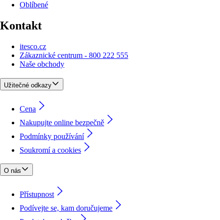
Oblíbené
Kontakt
itesco.cz
Zákaznické centrum - 800 222 555
Naše obchody
Užitečné odkazy
Cena
Nakupujte online bezpečně
Podmínky používání
Soukromí a cookies
O nás
Přístupnost
Podívejte se, kam doručujeme