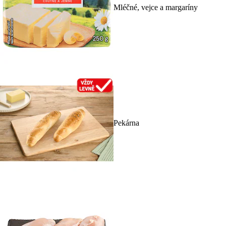
Mléčné, vejce a margaríny
Pekárna