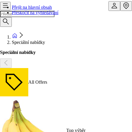
Přejít na hlavní obsah
Přeskočit na vyhledávání
Speciální nabídky
Speciální nabídky
All Offers
Top výběr