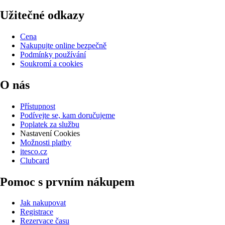
Užitečné odkazy
Cena
Nakupujte online bezpečně
Podmínky používání
Soukromí a cookies
O nás
Přístupnost
Podívejte se, kam doručujeme
Poplatek za službu
Nastavení Cookies
Možnosti platby
itesco.cz
Clubcard
Pomoc s prvním nákupem
Jak nakupovat
Registrace
Rezervace času