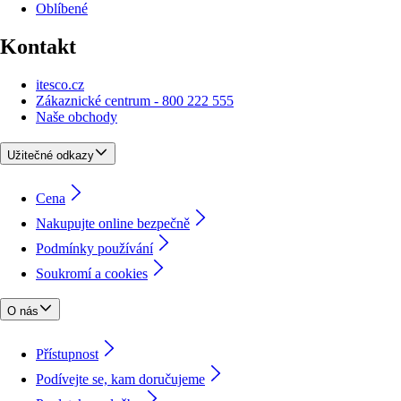
Oblíbené
Kontakt
itesco.cz
Zákaznické centrum - 800 222 555
Naše obchody
Užitečné odkazy
Cena
Nakupujte online bezpečně
Podmínky používání
Soukromí a cookies
O nás
Přístupnost
Podívejte se, kam doručujeme