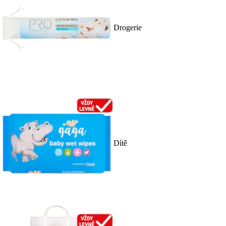
Drogerie
Dítě