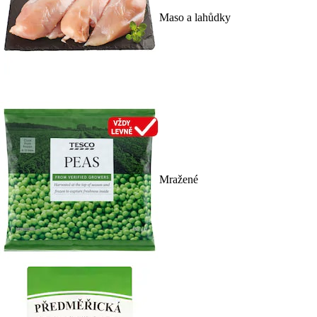
Maso a lahůdky
Mražené