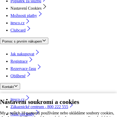
Poplatek za službu
Nastavení Cookies
Možnosti platby
itesco.cz
Clubcard
Pomoc s prvním nákupem
Jak nakupovat
Registrace
Rezervace času
Oblíbené
Kontakt
itesco.cz
Nastavení soukromí a cookies
Zákaznické centrum - 800 222 555
My a našich 18 partnerů používáme nebo ukládáme soubory cookies,
Naše obchody