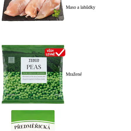
Maso a lahůdky
Mražené