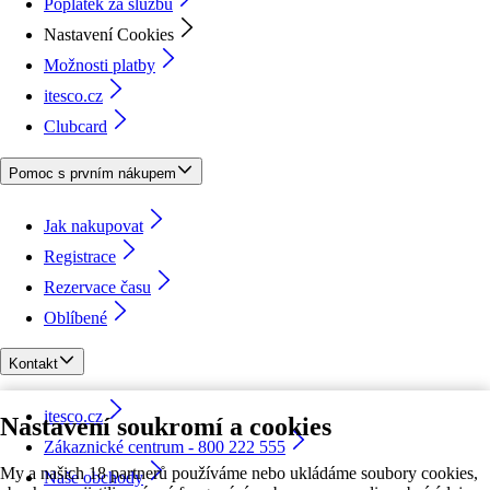
Poplatek za službu
Nastavení Cookies
Možnosti platby
itesco.cz
Clubcard
Pomoc s prvním nákupem
Jak nakupovat
Registrace
Rezervace času
Oblíbené
Kontakt
itesco.cz
Nastavení soukromí a cookies
Zákaznické centrum - 800 222 555
My a našich 18 partnerů používáme nebo ukládáme soubory cookies,
Naše obchody