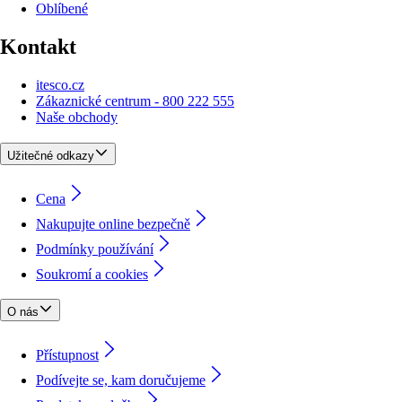
Oblíbené
Kontakt
itesco.cz
Zákaznické centrum - 800 222 555
Naše obchody
Užitečné odkazy
Cena
Nakupujte online bezpečně
Podmínky používání
Soukromí a cookies
O nás
Přístupnost
Podívejte se, kam doručujeme