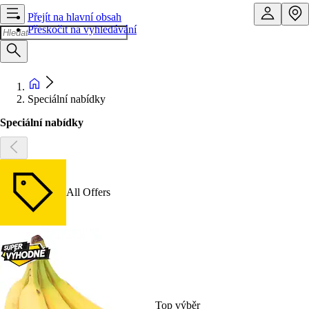
Přejít na hlavní obsah
Přeskočit na vyhledávání
Speciální nabídky
Speciální nabídky
All Offers
Top výběr