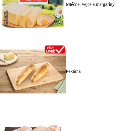
Mléčné, vejce a margaríny
Pekárna