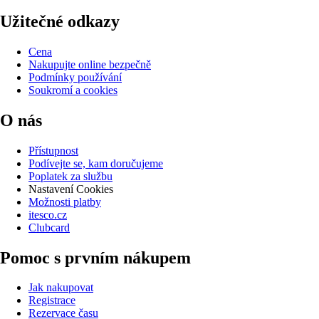
Užitečné odkazy
Cena
Nakupujte online bezpečně
Podmínky používání
Soukromí a cookies
O nás
Přístupnost
Podívejte se, kam doručujeme
Poplatek za službu
Nastavení Cookies
Možnosti platby
itesco.cz
Clubcard
Pomoc s prvním nákupem
Jak nakupovat
Registrace
Rezervace času