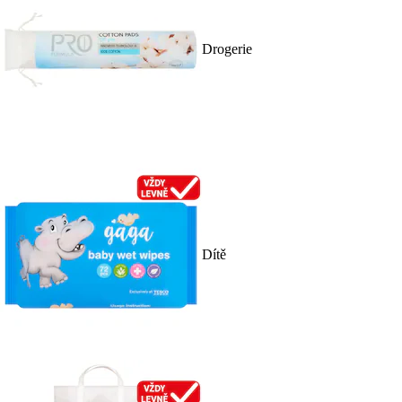
Drogerie
Dítě