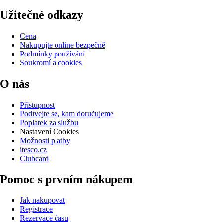
Užitečné odkazy
Cena
Nakupujte online bezpečně
Podmínky používání
Soukromí a cookies
O nás
Přístupnost
Podívejte se, kam doručujeme
Poplatek za službu
Nastavení Cookies
Možnosti platby
itesco.cz
Clubcard
Pomoc s prvním nákupem
Jak nakupovat
Registrace
Rezervace času