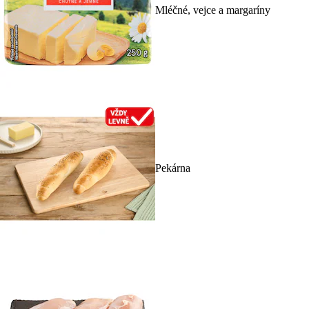
Mléčné, vejce a margaríny
Pekárna