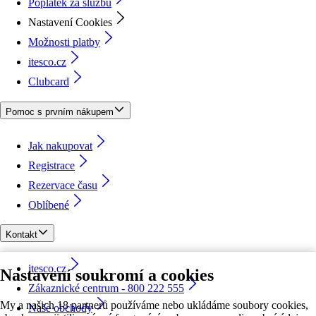
Poplatek za službu
Nastavení Cookies
Možnosti platby
itesco.cz
Clubcard
Pomoc s prvním nákupem
Jak nakupovat
Registrace
Rezervace času
Oblíbené
Kontakt
itesco.cz
Nastavení soukromí a cookies
Zákaznické centrum - 800 222 555
My a našich 18 partnerů používáme nebo ukládáme soubory cookies,
Naše obchody