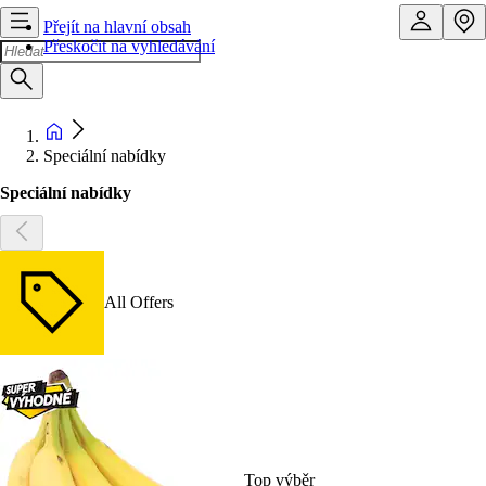
Přejít na hlavní obsah
Přeskočit na vyhledávání
Speciální nabídky
Speciální nabídky
All Offers
Top výběr