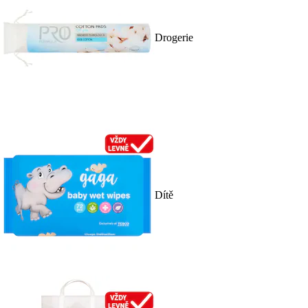
Drogerie
Dítě