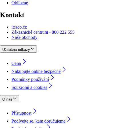
Oblíbené
Kontakt
itesco.cz
Zákaznické centrum - 800 222 555
Naše obchody
Užitečné odkazy
Cena
Nakupujte online bezpečně
Podmínky používání
Soukromí a cookies
O nás
Přístupnost
Podívejte se, kam doručujeme