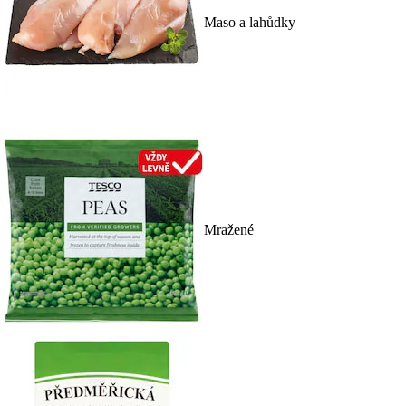
Maso a lahůdky
Mražené