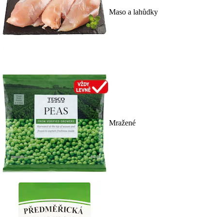
Maso a lahůdky
Mražené