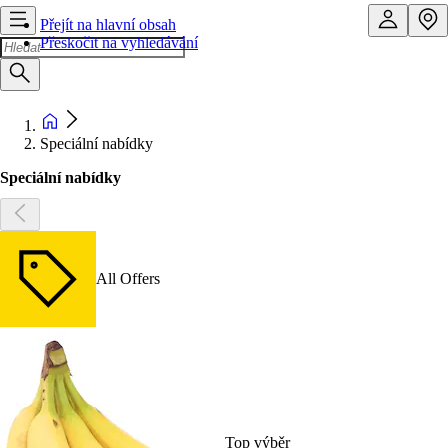
Přejít na hlavní obsah
Přeskočit na vyhledávání
Speciální nabídky
Speciální nabídky
All Offers
Top výběr