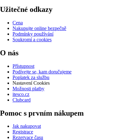
Užitečné odkazy
Cena
Nakupujte online bezpečně
Podmínky používání
Soukromí a cookies
O nás
Přístupnost
Podívejte se, kam doručujeme
Poplatek za službu
Nastavení Cookies
Možnosti platby
itesco.cz
Clubcard
Pomoc s prvním nákupem
Jak nakupovat
Registrace
Rezervace času