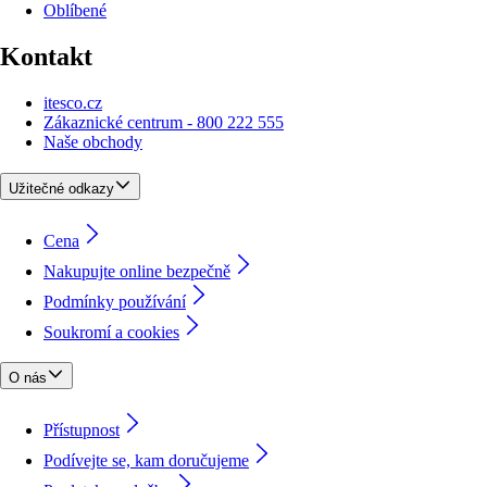
Oblíbené
Kontakt
itesco.cz
Zákaznické centrum - 800 222 555
Naše obchody
Užitečné odkazy
Cena
Nakupujte online bezpečně
Podmínky používání
Soukromí a cookies
O nás
Přístupnost
Podívejte se, kam doručujeme