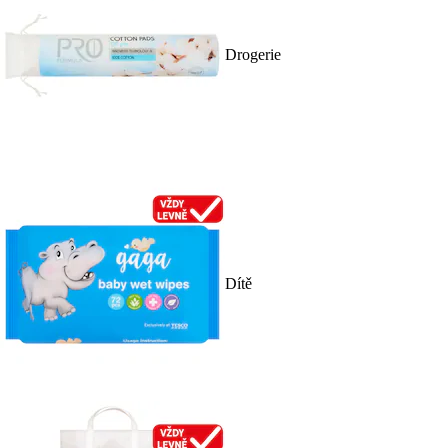
Drogerie
Dítě