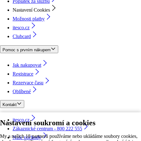
Poplatek za službu
Nastavení Cookies
Možnosti platby
itesco.cz
Clubcard
Pomoc s prvním nákupem
Jak nakupovat
Registrace
Rezervace času
Oblíbené
Kontakt
itesco.cz
Nastavení soukromí a cookies
Zákaznické centrum - 800 222 555
My a našich 18 partnerů používáme nebo ukládáme soubory cookies,
Naše obchody