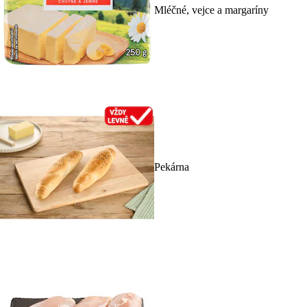
Mléčné, vejce a margaríny
Pekárna