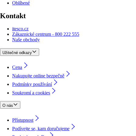
Oblíbené
Kontakt
itesco.cz
Zákaznické centrum - 800 222 555
Naše obchody
Užitečné odkazy
Cena
Nakupujte online bezpečně
Podmínky používání
Soukromí a cookies
O nás
Přístupnost
Podívejte se, kam doručujeme