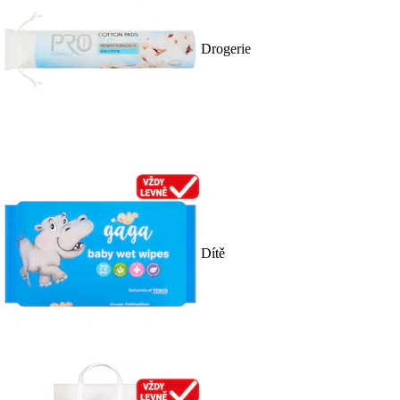
Drogerie
Dítě