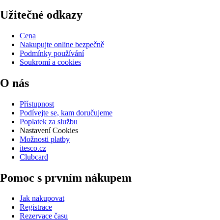
Užitečné odkazy
Cena
Nakupujte online bezpečně
Podmínky používání
Soukromí a cookies
O nás
Přístupnost
Podívejte se, kam doručujeme
Poplatek za službu
Nastavení Cookies
Možnosti platby
itesco.cz
Clubcard
Pomoc s prvním nákupem
Jak nakupovat
Registrace
Rezervace času