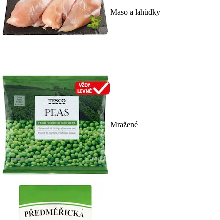
Maso a lahůdky
Mražené