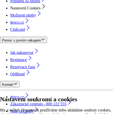
Poplatek za službu
Nastavení Cookies
Možnosti platby
itesco.cz
Clubcard
Pomoc s prvním nákupem
Jak nakupovat
Registrace
Rezervace času
Oblíbené
Kontakt
itesco.cz
Nastavení soukromí a cookies
Zákaznické centrum - 800 222 555
My a našich 18 partnerů používáme nebo ukládáme soubory cookies,
Naše obchody