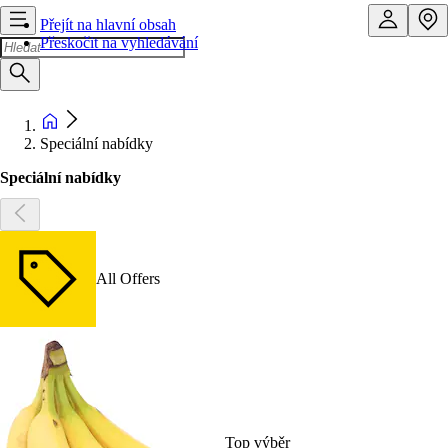
Přejít na hlavní obsah
Přeskočit na vyhledávání
Speciální nabídky
Speciální nabídky
All Offers
Top výběr