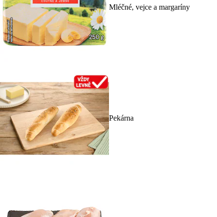
Mléčné, vejce a margaríny
Pekárna