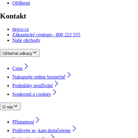
Oblíbené
Kontakt
itesco.cz
Zákaznické centrum - 800 222 555
Naše obchody
Užitečné odkazy
Cena
Nakupujte online bezpečně
Podmínky používání
Soukromí a cookies
O nás
Přístupnost
Podívejte se, kam doručujeme