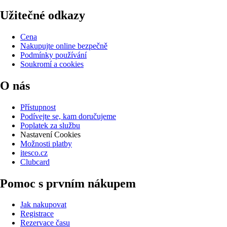
Užitečné odkazy
Cena
Nakupujte online bezpečně
Podmínky používání
Soukromí a cookies
O nás
Přístupnost
Podívejte se, kam doručujeme
Poplatek za službu
Nastavení Cookies
Možnosti platby
itesco.cz
Clubcard
Pomoc s prvním nákupem
Jak nakupovat
Registrace
Rezervace času