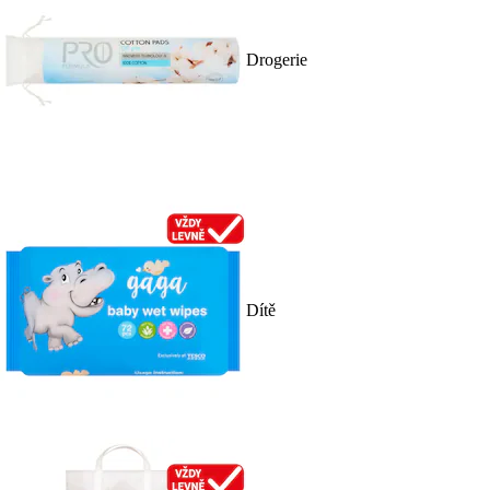
Drogerie
Dítě