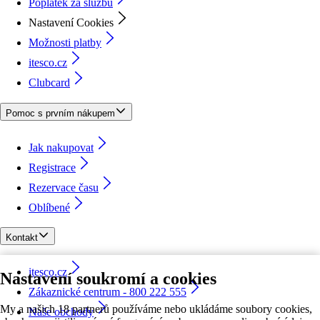
Poplatek za službu
Nastavení Cookies
Možnosti platby
itesco.cz
Clubcard
Pomoc s prvním nákupem
Jak nakupovat
Registrace
Rezervace času
Oblíbené
Kontakt
itesco.cz
Nastavení soukromí a cookies
Zákaznické centrum - 800 222 555
My a našich 18 partnerů používáme nebo ukládáme soubory cookies,
Naše obchody