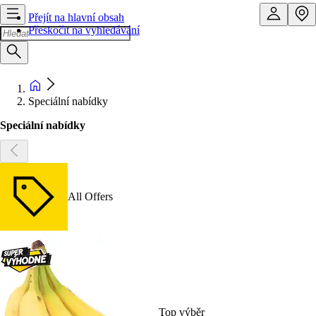
Přejít na hlavní obsah
Přeskočit na vyhledávání
Speciální nabídky
Speciální nabídky
All Offers
Top výběr