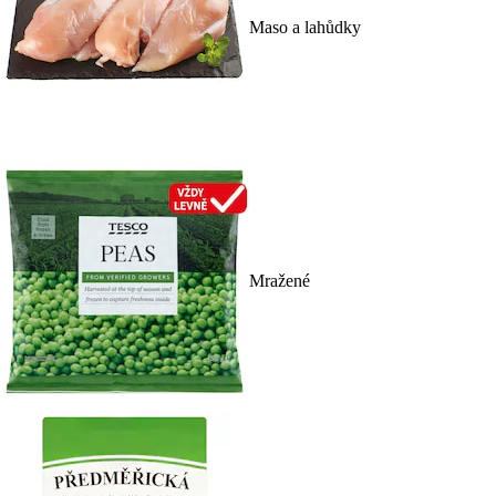
Maso a lahůdky
Mražené