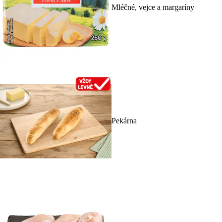
Mléčné, vejce a margaríny
Pekárna