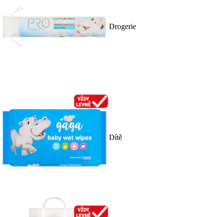
Drogerie
Dítě