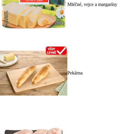
Mléčné, vejce a margaríny
Pekárna