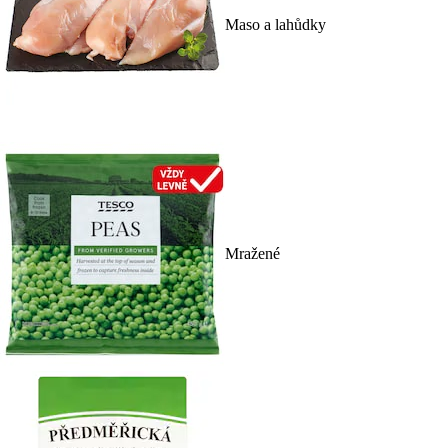
Maso a lahůdky
Mražené