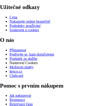
Užitečné odkazy
Cena
Nakupujte online bezpečně
Podmínky používání
Soukromí a cookies
O nás
Přístupnost
Podívejte se, kam doručujeme
Poplatek za službu
Nastavení Cookies
Možnosti platby
itesco.cz
Clubcard
Pomoc s prvním nákupem
Jak nakupovat
Registrace
Rezervace času