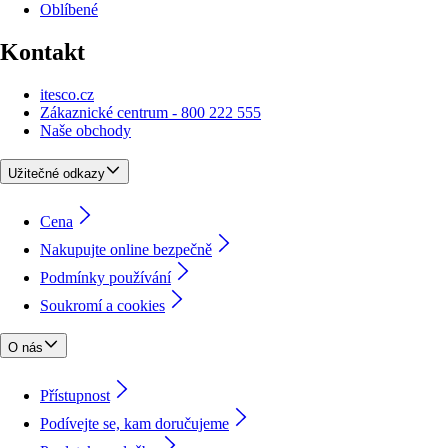
Oblíbené
Kontakt
itesco.cz
Zákaznické centrum - 800 222 555
Naše obchody
Užitečné odkazy
Cena
Nakupujte online bezpečně
Podmínky používání
Soukromí a cookies
O nás
Přístupnost
Podívejte se, kam doručujeme