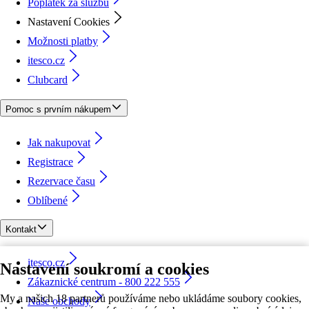
Poplatek za službu
Nastavení Cookies
Možnosti platby
itesco.cz
Clubcard
Pomoc s prvním nákupem
Jak nakupovat
Registrace
Rezervace času
Oblíbené
Kontakt
itesco.cz
Nastavení soukromí a cookies
Zákaznické centrum - 800 222 555
My a našich 18 partnerů používáme nebo ukládáme soubory cookies,
Naše obchody