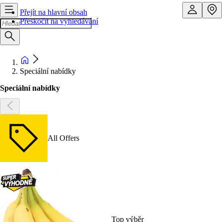
Přejít na hlavní obsah
Přeskočit na vyhledávání
Speciální nabídky
Speciální nabídky
All Offers
Top výběr