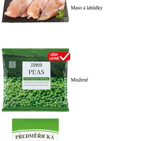
Maso a lahůdky
Mražené