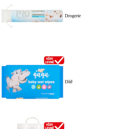
Drogerie
Dítě