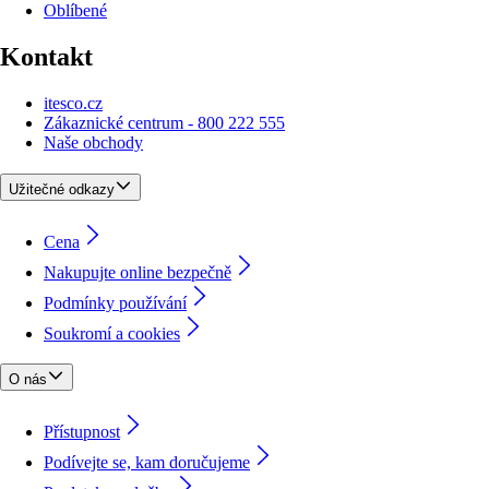
Oblíbené
Kontakt
itesco.cz
Zákaznické centrum - 800 222 555
Naše obchody
Užitečné odkazy
Cena
Nakupujte online bezpečně
Podmínky používání
Soukromí a cookies
O nás
Přístupnost
Podívejte se, kam doručujeme