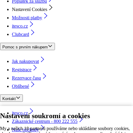
Poplatek za službu
Nastavení Cookies
Možnosti platby
itesco.cz
Clubcard
Pomoc s prvním nákupem
Jak nakupovat
Registrace
Rezervace času
Oblíbené
Kontakt
itesco.cz
Nastavení soukromí a cookies
Zákaznické centrum - 800 222 555
My a našich 18 partnerů používáme nebo ukládáme soubory cookies,
Naše obchody