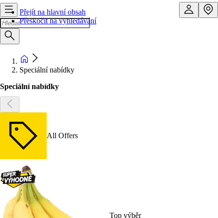
Přejít na hlavní obsah
Přeskočit na vyhledávání
Speciální nabídky
Speciální nabídky
All Offers
Top výběr