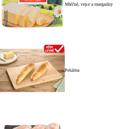
Mléčné, vejce a margaríny
Pekárna