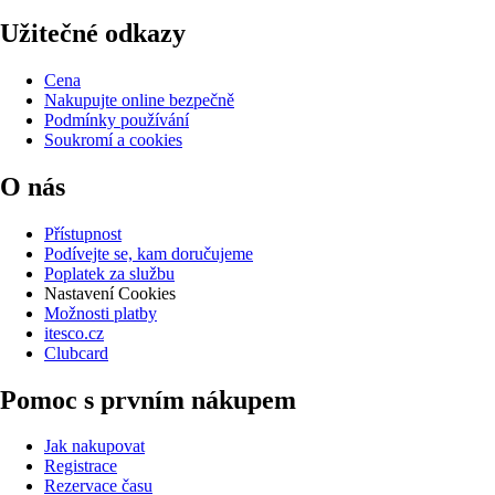
Užitečné odkazy
Cena
Nakupujte online bezpečně
Podmínky používání
Soukromí a cookies
O nás
Přístupnost
Podívejte se, kam doručujeme
Poplatek za službu
Nastavení Cookies
Možnosti platby
itesco.cz
Clubcard
Pomoc s prvním nákupem
Jak nakupovat
Registrace
Rezervace času