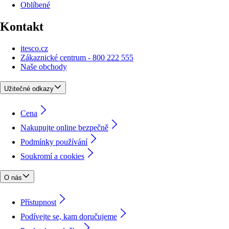
Oblíbené
Kontakt
itesco.cz
Zákaznické centrum - 800 222 555
Naše obchody
Užitečné odkazy
Cena
Nakupujte online bezpečně
Podmínky používání
Soukromí a cookies
O nás
Přístupnost
Podívejte se, kam doručujeme