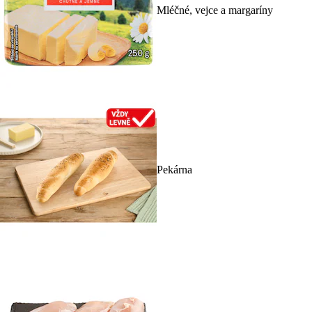
Mléčné, vejce a margaríny
Pekárna