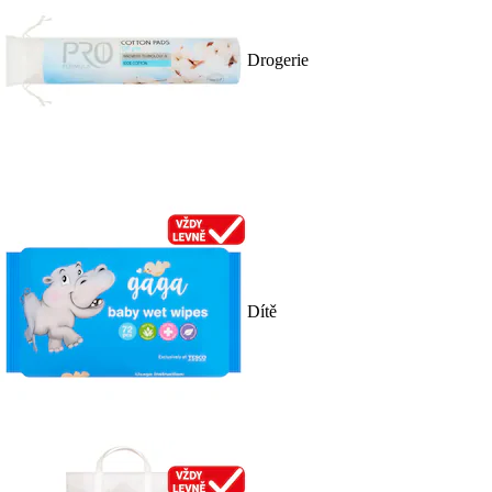
Drogerie
Dítě