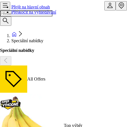
Přejít na hlavní obsah
Přeskočit na vyhledávání
Speciální nabídky
Speciální nabídky
All Offers
Top výběr