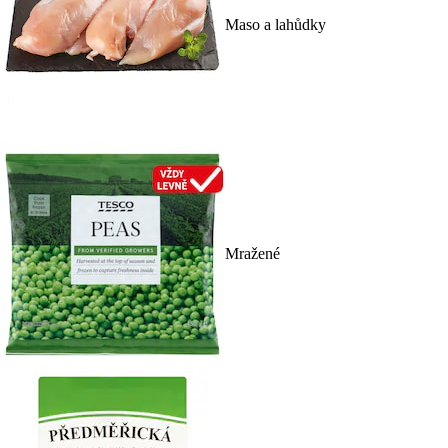
Maso a lahůdky
Mražené