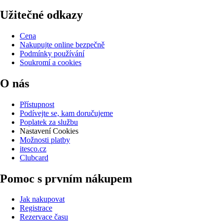
Užitečné odkazy
Cena
Nakupujte online bezpečně
Podmínky používání
Soukromí a cookies
O nás
Přístupnost
Podívejte se, kam doručujeme
Poplatek za službu
Nastavení Cookies
Možnosti platby
itesco.cz
Clubcard
Pomoc s prvním nákupem
Jak nakupovat
Registrace
Rezervace času