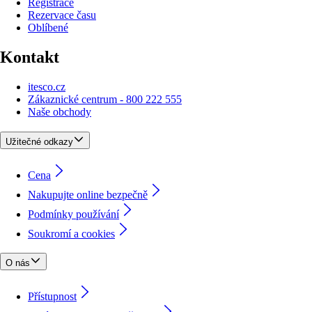
Registrace
Rezervace času
Oblíbené
Kontakt
itesco.cz
Zákaznické centrum - 800 222 555
Naše obchody
Užitečné odkazy
Cena
Nakupujte online bezpečně
Podmínky používání
Soukromí a cookies
O nás
Přístupnost