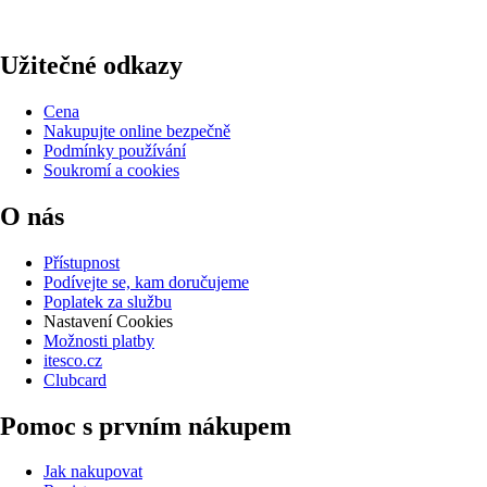
Užitečné odkazy
Cena
Nakupujte online bezpečně
Podmínky používání
Soukromí a cookies
O nás
Přístupnost
Podívejte se, kam doručujeme
Poplatek za službu
Nastavení Cookies
Možnosti platby
itesco.cz
Clubcard
Pomoc s prvním nákupem
Jak nakupovat