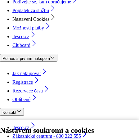
Podívejte se, kam doručujeme
Poplatek za službu
Nastavení Cookies
Možnosti platby
itesco.cz
Clubcard
Pomoc s prvním nákupem
Jak nakupovat
Registrace
Rezervace času
Oblíbené
Kontakt
itesco.cz
Nastavení soukromí a cookies
Zákaznické centrum - 800 222 555