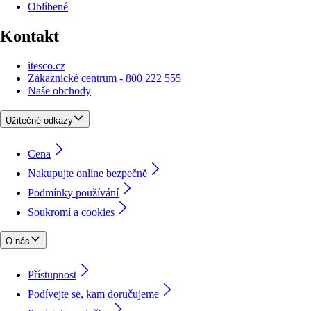
Oblíbené
Kontakt
itesco.cz
Zákaznické centrum - 800 222 555
Naše obchody
Užitečné odkazy
Cena
Nakupujte online bezpečně
Podmínky používání
Soukromí a cookies
O nás
Přístupnost
Podívejte se, kam doručujeme