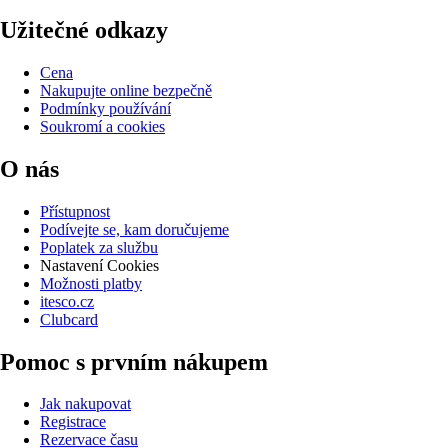
Užitečné odkazy
Cena
Nakupujte online bezpečně
Podmínky používání
Soukromí a cookies
O nás
Přístupnost
Podívejte se, kam doručujeme
Poplatek za službu
Nastavení Cookies
Možnosti platby
itesco.cz
Clubcard
Pomoc s prvním nákupem
Jak nakupovat
Registrace
Rezervace času