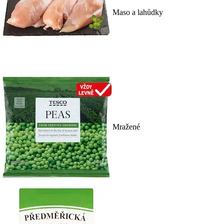
Maso a lahůdky
Mražené