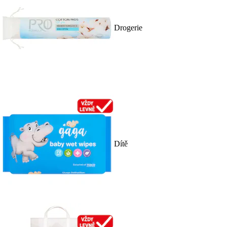
Drogerie
Dítě