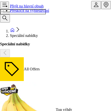
Přejít na hlavní obsah
Přeskočit na vyhledávání
Speciální nabídky
Speciální nabídky
All Offers
Top výběr