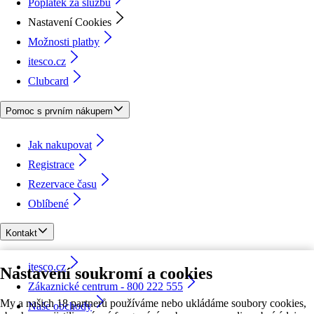
Poplatek za službu
Nastavení Cookies
Možnosti platby
itesco.cz
Clubcard
Pomoc s prvním nákupem
Jak nakupovat
Registrace
Rezervace času
Oblíbené
Kontakt
itesco.cz
Nastavení soukromí a cookies
Zákaznické centrum - 800 222 555
My a našich 18 partnerů používáme nebo ukládáme soubory cookies,
Naše obchody