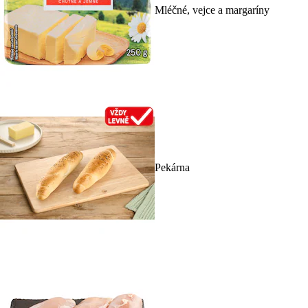
Mléčné, vejce a margaríny
Pekárna