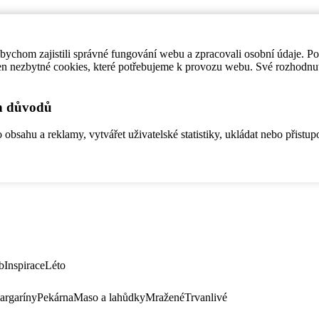
ychom zajistili správné fungování webu a zpracovali osobní údaje. P
en nezbytné cookies, které potřebujeme k provozu webu. Své rozhodnu
ch důvodů
bsahu a reklamy, vytvářet uživatelské statistiky, ukládat nebo přistup
b
Inspirace
Léto
argaríny
Pekárna
Maso a lahůdky
Mražené
Trvanlivé