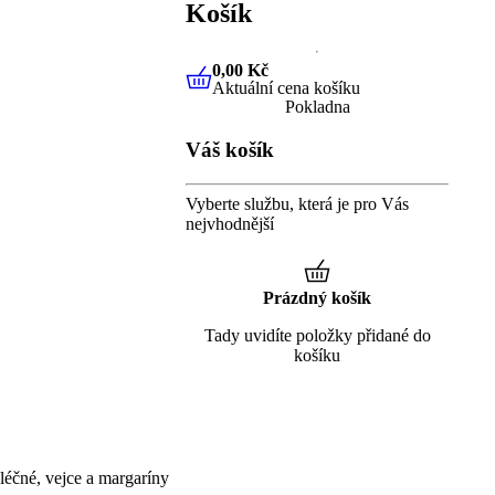
Košík
0,00 Kč
Aktuální cena košíku
0,00 Kč
Aktuální cena košíku
Pokladna
Váš košík
Vyberte službu, která je pro Vás
nejvhodnější
Prázdný košík
Tady uvidíte položky přidané do
košíku
éčné, vejce a margaríny