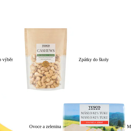
p výběr
Zpátky do školy
Ovoce a zelenina
Ml