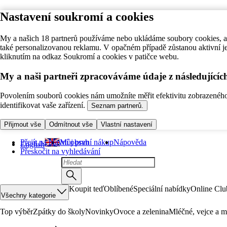
Nastavení soukromí a cookies
My a našich 18 partnerů používáme nebo ukládáme soubory cookies, ab
také personalizovanou reklamu. V opačném případě zůstanou aktivní j
kliknutím na odkaz Soukromí a cookies v patičce webu.
My a naši partneři zpracováváme údaje z následující
Povolením souborů cookies nám umožníte měřit efektivitu zobrazeného o
identifikovat vaše zařízení.
Seznam partnerů.
Přijmout vše
Odmítnout vše
Vlastní nastavení
Přejít na hlavní obsah
Můj první nákup
Nápověda
English
Přeskočit na vyhledávání
Koupit teď
Oblíbené
Speciální nabídky
Online Clu
Všechny kategorie
Top výběr
Zpátky do školy
Novinky
Ovoce a zelenina
Mléčné, vejce a m