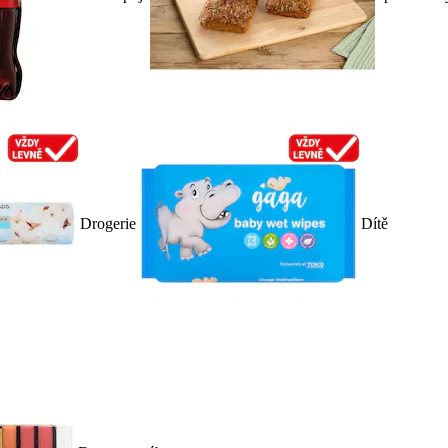
Drogerie
Dítě