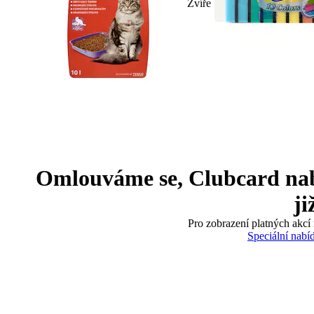
Zvíře
Omlouváme se, Clubcard nabíd
ji
Pro zobrazení platných akcí 
Speciální nabí