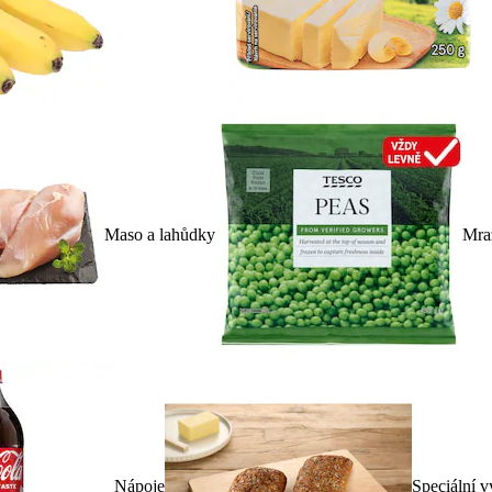
Maso a lahůdky
Mra
Nápoje
Speciální v