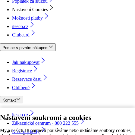
Poplatek za službu
Nastavení Cookies
Možnosti platby
itesco.cz
Clubcard
Pomoc s prvním nákupem
Jak nakupovat
Registrace
Rezervace času
Oblíbené
Kontakt
itesco.cz
Nastavení soukromí a cookies
Zákaznické centrum - 800 222 555
My a našich 18 partnerů používáme nebo ukládáme soubory cookies,
Naše obchody