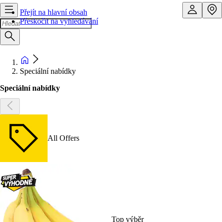
Přejít na hlavní obsah
Přeskočit na vyhledávání
Speciální nabídky
Speciální nabídky
All Offers
Top výběr