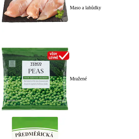
Maso a lahůdky
Mražené