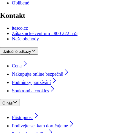
Oblíbené
Kontakt
itesco.cz
Zákaznické centrum - 800 222 555
Naše obchody
Užitečné odkazy
Cena
Nakupujte online bezpečně
Podmínky používání
Soukromí a cookies
O nás
Přístupnost
Podívejte se, kam doručujeme