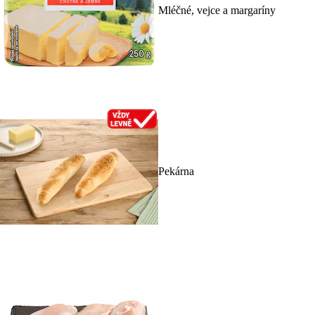
Mléčné, vejce a margaríny
Pekárna