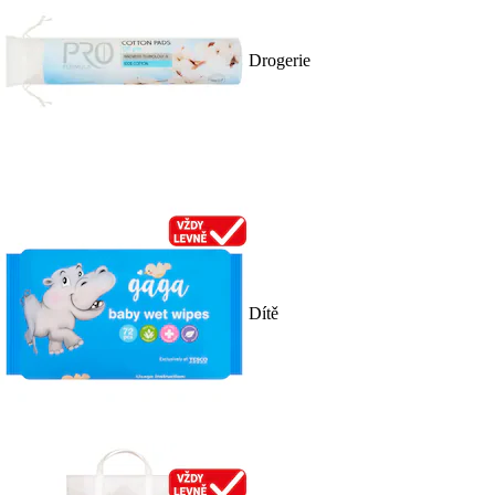
Drogerie
Dítě