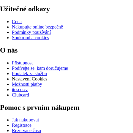
Užitečné odkazy
Cena
Nakupujte online bezpečně
Podmínky používání
Soukromí a cookies
O nás
Přístupnost
Podívejte se, kam doručujeme
Poplatek za službu
Nastavení Cookies
Možnosti platby
itesco.cz
Clubcard
Pomoc s prvním nákupem
Jak nakupovat
Registrace
Rezervace času