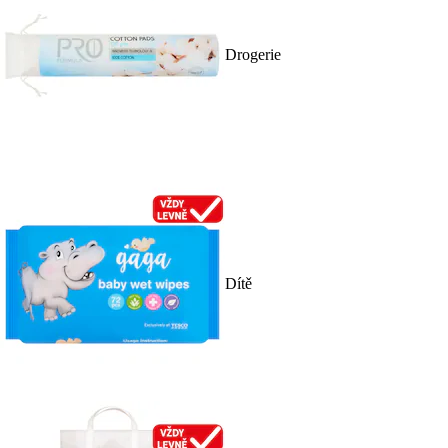
Drogerie
Dítě