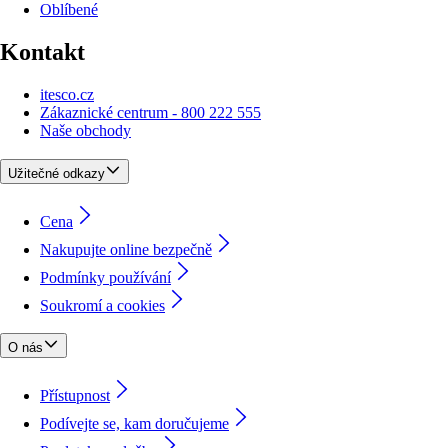
Oblíbené
Kontakt
itesco.cz
Zákaznické centrum - 800 222 555
Naše obchody
Užitečné odkazy
Cena
Nakupujte online bezpečně
Podmínky používání
Soukromí a cookies
O nás
Přístupnost
Podívejte se, kam doručujeme