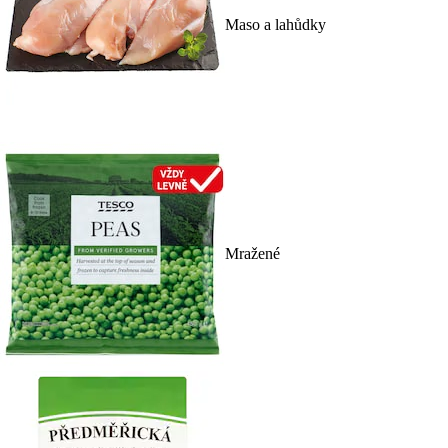
Maso a lahůdky
Mražené