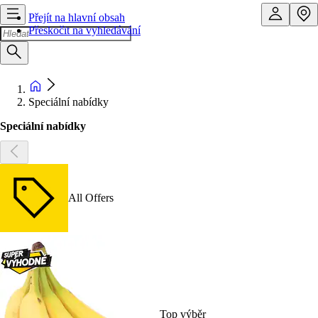
Přejít na hlavní obsah
Přeskočit na vyhledávání
Speciální nabídky
Speciální nabídky
All Offers
Top výběr