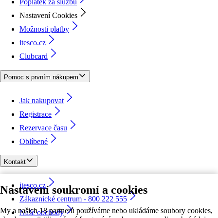
Poplatek za službu
Nastavení Cookies
Možnosti platby
itesco.cz
Clubcard
Pomoc s prvním nákupem
Jak nakupovat
Registrace
Rezervace času
Oblíbené
Kontakt
itesco.cz
Nastavení soukromí a cookies
Zákaznické centrum - 800 222 555
My a našich 18 partnerů používáme nebo ukládáme soubory cookies,
Naše obchody