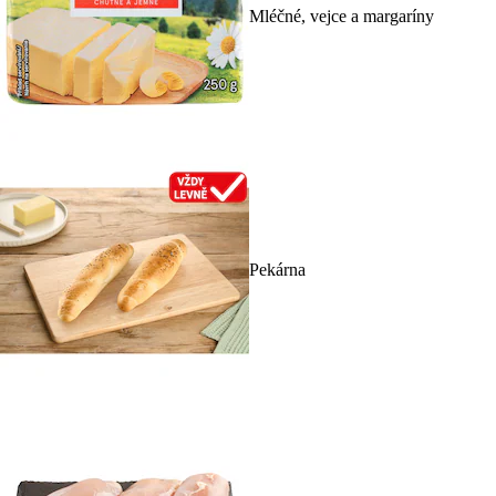
Mléčné, vejce a margaríny
Pekárna