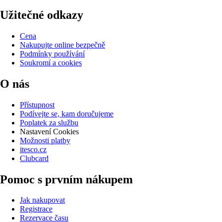
Užitečné odkazy
Cena
Nakupujte online bezpečně
Podmínky používání
Soukromí a cookies
O nás
Přístupnost
Podívejte se, kam doručujeme
Poplatek za službu
Nastavení Cookies
Možnosti platby
itesco.cz
Clubcard
Pomoc s prvním nákupem
Jak nakupovat
Registrace
Rezervace času