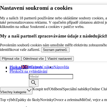
Nastavení soukromí a cookies
My a našich 18 partnerů používáme nebo ukládáme soubory cookies, ab
také personalizovanou reklamu. V opačném případě zůstanou aktivní j
kliknutím na odkaz Soukromí a cookies v patičce webu.
My a naši partneři zpracováváme údaje z následující
Povolením souborů cookies nám umožníte měřit efektivitu zobrazeného o
identifikovat vaše zařízení.
Seznam partnerů.
Přijmout vše
Odmítnout vše
Vlastní nastavení
Přejít na hlavní obsah
Můj první nákup
Nápověda
English
Přeskočit na vyhledávání
Koupit teď
Oblíbené
Speciální nabídky
Online Clu
Všechny kategorie
Top výběr
Zpátky do školy
Novinky
Ovoce a zelenina
Mléčné, vejce a m