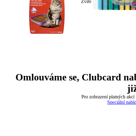
Zvíře
Omlouváme se, Clubcard nabíd
ji
Pro zobrazení platných akcí 
Speciální nabí