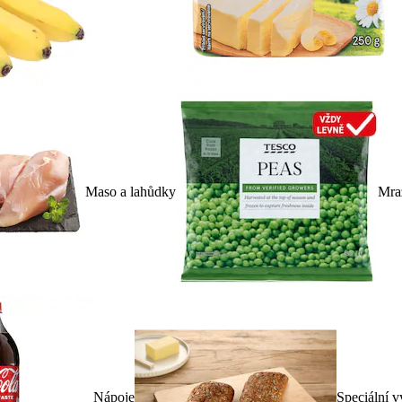
Maso a lahůdky
Mra
Nápoje
Speciální v