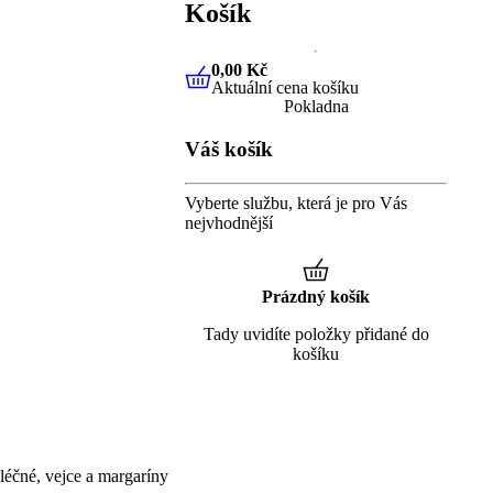
Košík
0,00 Kč
Aktuální cena košíku
0,00 Kč
Aktuální cena košíku
Pokladna
Váš košík
Vyberte službu, která je pro Vás
nejvhodnější
Prázdný košík
Tady uvidíte položky přidané do
košíku
éčné, vejce a margaríny