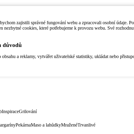
ychom zajistili správné fungování webu a zpracovali osobní údaje. P
en nezbytné cookies, které potřebujeme k provozu webu. Své rozhodnu
ch důvodů
bsahu a reklamy, vytvářet uživatelské statistiky, ukládat nebo přistup
b
Inspirace
Grilování
argaríny
Pekárna
Maso a lahůdky
Mražené
Trvanlivé