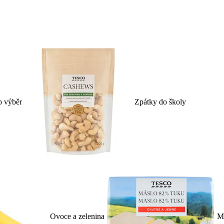
p výběr
Zpátky do školy
Ovoce a zelenina
Ml