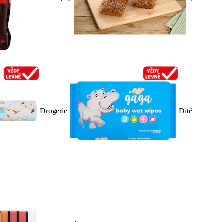
Drogerie
Dítě