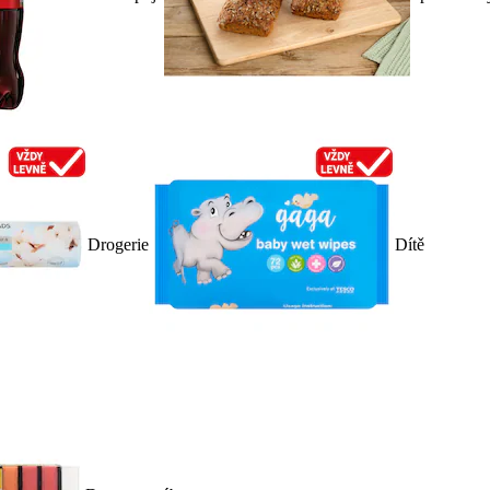
Drogerie
Dítě