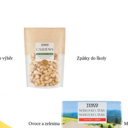
p výběr
Zpátky do školy
Ovoce a zelenina
Ml