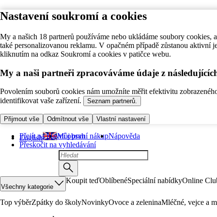
Nastavení soukromí a cookies
My a našich 18 partnerů používáme nebo ukládáme soubory cookies, ab
také personalizovanou reklamu. V opačném případě zůstanou aktivní j
kliknutím na odkaz Soukromí a cookies v patičce webu.
My a naši partneři zpracováváme údaje z následující
Povolením souborů cookies nám umožníte měřit efektivitu zobrazeného o
identifikovat vaše zařízení.
Seznam partnerů.
Přijmout vše
Odmítnout vše
Vlastní nastavení
Přejít na hlavní obsah
Můj první nákup
Nápověda
English
Přeskočit na vyhledávání
Koupit teď
Oblíbené
Speciální nabídky
Online Clu
Všechny kategorie
Top výběr
Zpátky do školy
Novinky
Ovoce a zelenina
Mléčné, vejce a m