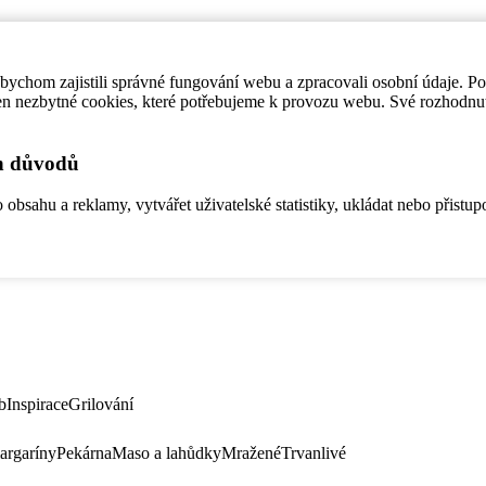
ychom zajistili správné fungování webu a zpracovali osobní údaje. P
en nezbytné cookies, které potřebujeme k provozu webu. Své rozhodnu
ch důvodů
bsahu a reklamy, vytvářet uživatelské statistiky, ukládat nebo přistup
b
Inspirace
Grilování
argaríny
Pekárna
Maso a lahůdky
Mražené
Trvanlivé