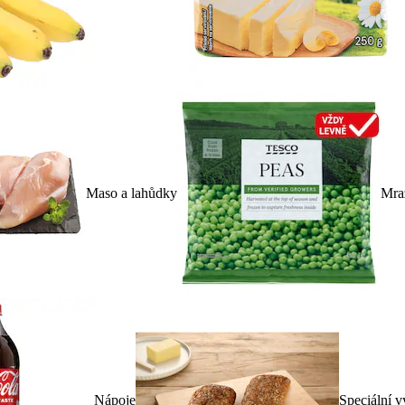
Maso a lahůdky
Mra
Nápoje
Speciální v