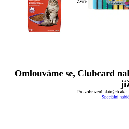
Zvíře
Omlouváme se, Clubcard nabíd
ji
Pro zobrazení platných akcí 
Speciální nabí