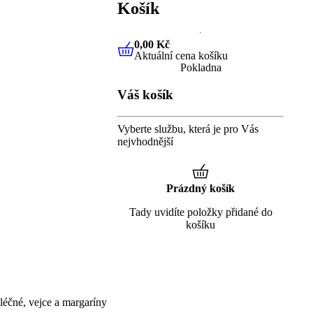
Košík
0,00 Kč
Aktuální cena košíku
0,00 Kč
Aktuální cena košíku
Pokladna
Váš košík
Vyberte službu, která je pro Vás
nejvhodnější
Prázdný košík
Tady uvidíte položky přidané do
košíku
éčné, vejce a margaríny