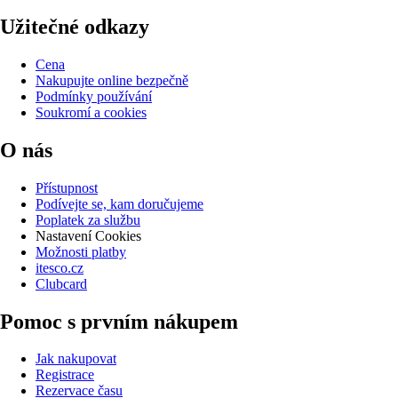
Užitečné odkazy
Cena
Nakupujte online bezpečně
Podmínky používání
Soukromí a cookies
O nás
Přístupnost
Podívejte se, kam doručujeme
Poplatek za službu
Nastavení Cookies
Možnosti platby
itesco.cz
Clubcard
Pomoc s prvním nákupem
Jak nakupovat
Registrace
Rezervace času