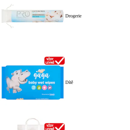
Drogerie
Dítě