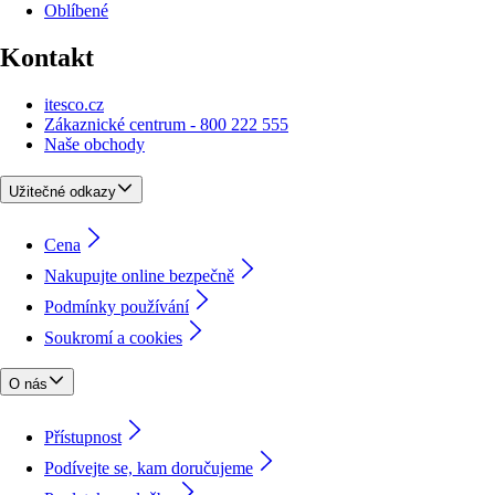
Oblíbené
Kontakt
itesco.cz
Zákaznické centrum - 800 222 555
Naše obchody
Užitečné odkazy
Cena
Nakupujte online bezpečně
Podmínky používání
Soukromí a cookies
O nás
Přístupnost
Podívejte se, kam doručujeme