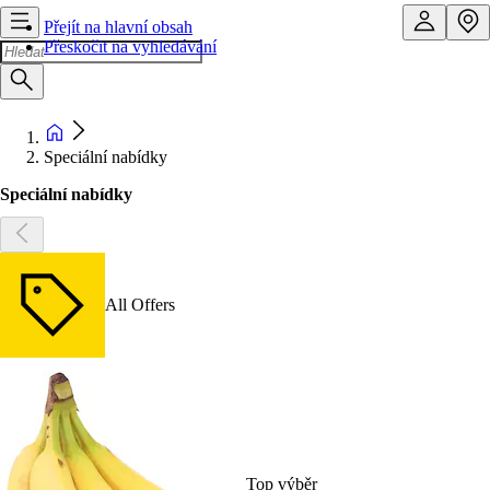
Přejít na hlavní obsah
Přeskočit na vyhledávání
Speciální nabídky
Speciální nabídky
All Offers
Top výběr