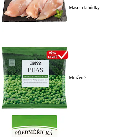
Maso a lahůdky
Mražené