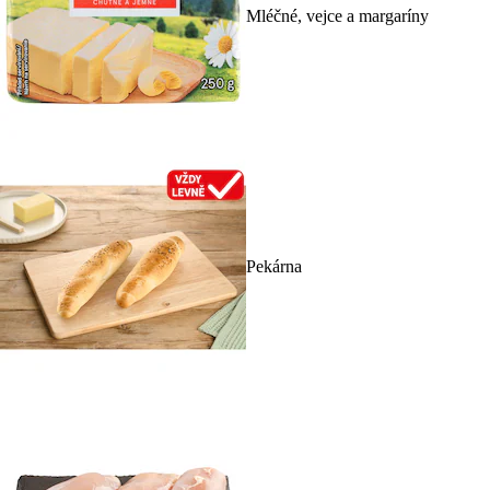
Mléčné, vejce a margaríny
Pekárna