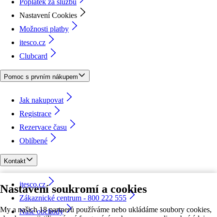
Poplatek za službu
Nastavení Cookies
Možnosti platby
itesco.cz
Clubcard
Pomoc s prvním nákupem
Jak nakupovat
Registrace
Rezervace času
Oblíbené
Kontakt
itesco.cz
Nastavení soukromí a cookies
Zákaznické centrum - 800 222 555
My a našich 18 partnerů používáme nebo ukládáme soubory cookies,
Naše obchody