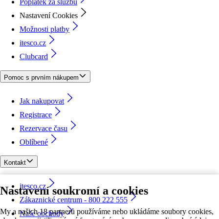
Poplatek za službu
Nastavení Cookies
Možnosti platby
itesco.cz
Clubcard
Pomoc s prvním nákupem
Jak nakupovat
Registrace
Rezervace času
Oblíbené
Kontakt
itesco.cz
Nastavení soukromí a cookies
Zákaznické centrum - 800 222 555
My a našich 18 partnerů používáme nebo ukládáme soubory cookies,
Naše obchody