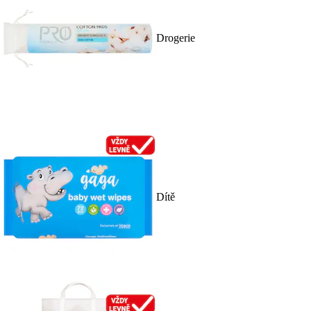
Drogerie
Dítě