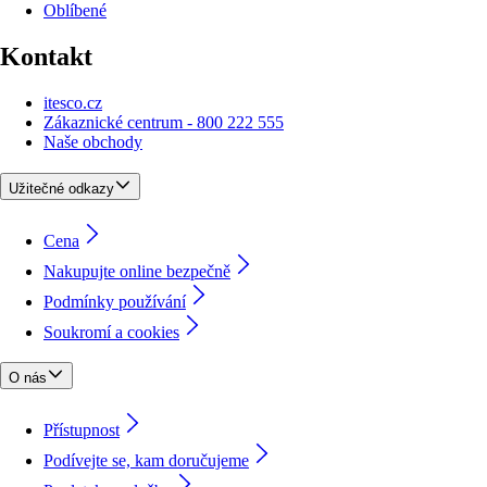
Oblíbené
Kontakt
itesco.cz
Zákaznické centrum - 800 222 555
Naše obchody
Užitečné odkazy
Cena
Nakupujte online bezpečně
Podmínky používání
Soukromí a cookies
O nás
Přístupnost
Podívejte se, kam doručujeme