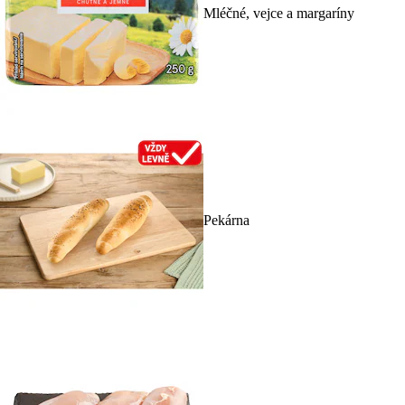
Mléčné, vejce a margaríny
Pekárna