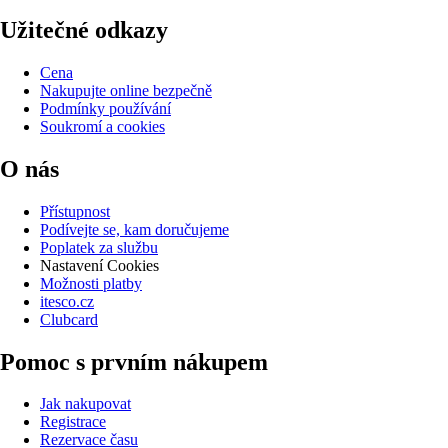
Užitečné odkazy
Cena
Nakupujte online bezpečně
Podmínky používání
Soukromí a cookies
O nás
Přístupnost
Podívejte se, kam doručujeme
Poplatek za službu
Nastavení Cookies
Možnosti platby
itesco.cz
Clubcard
Pomoc s prvním nákupem
Jak nakupovat
Registrace
Rezervace času