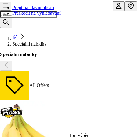
Přejít na hlavní obsah
Přeskočit na vyhledávání
Speciální nabídky
Speciální nabídky
All Offers
Top výběr