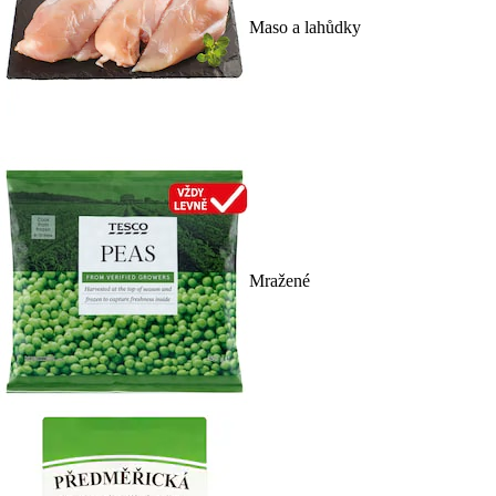
Maso a lahůdky
Mražené