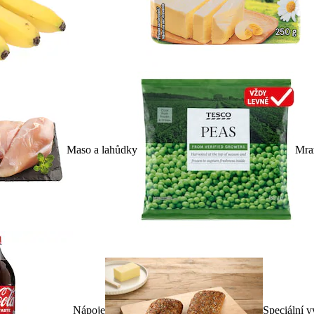
Maso a lahůdky
Mra
Nápoje
Speciální v