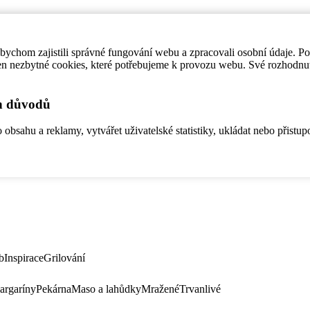
ychom zajistili správné fungování webu a zpracovali osobní údaje. P
en nezbytné cookies, které potřebujeme k provozu webu. Své rozhodnu
ch důvodů
bsahu a reklamy, vytvářet uživatelské statistiky, ukládat nebo přistup
b
Inspirace
Grilování
argaríny
Pekárna
Maso a lahůdky
Mražené
Trvanlivé