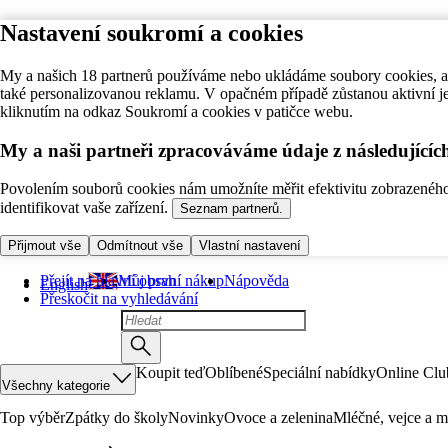
Nastavení soukromí a cookies
My a našich 18 partnerů používáme nebo ukládáme soubory cookies, ab
také personalizovanou reklamu. V opačném případě zůstanou aktivní j
kliknutím na odkaz Soukromí a cookies v patičce webu.
My a naši partneři zpracováváme údaje z následující
Povolením souborů cookies nám umožníte měřit efektivitu zobrazeného o
identifikovat vaše zařízení.
Seznam partnerů.
Přijmout vše
Odmítnout vše
Vlastní nastavení
Přejít na hlavní obsah
Můj první nákup
Nápověda
English
Přeskočit na vyhledávání
Koupit teď
Oblíbené
Speciální nabídky
Online Clu
Všechny kategorie
Top výběr
Zpátky do školy
Novinky
Ovoce a zelenina
Mléčné, vejce a m