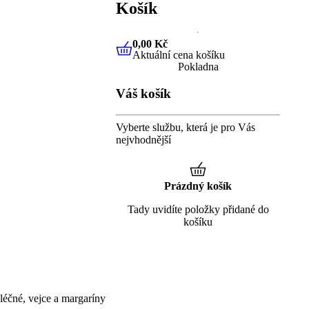
Košík
0,00 Kč
Aktuální cena košíku
0,00 Kč
Aktuální cena košíku
Pokladna
Váš košík
Vyberte službu, která je pro Vás
nejvhodnější
Prázdný košík
Tady uvidíte položky přidané do
košíku
éčné, vejce a margaríny