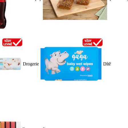
Drogerie
Dítě