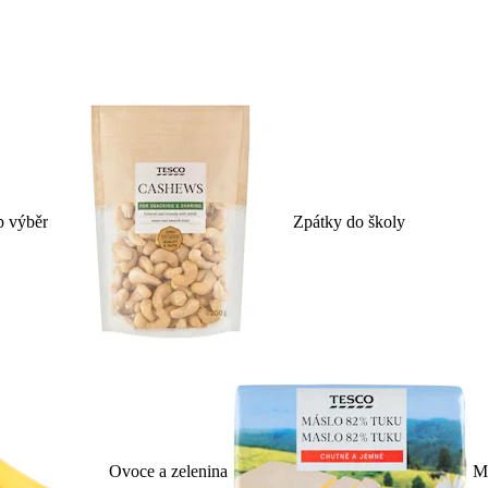
p výběr
Zpátky do školy
Ovoce a zelenina
Ml