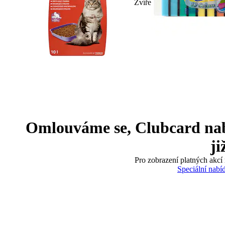
Zvíře
Omlouváme se, Clubcard nabíd
ji
Pro zobrazení platných akcí 
Speciální nabí