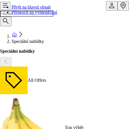
Přejít na hlavní obsah
Přeskočit na vyhledávání
Speciální nabídky
Speciální nabídky
All Offers
Top výběr