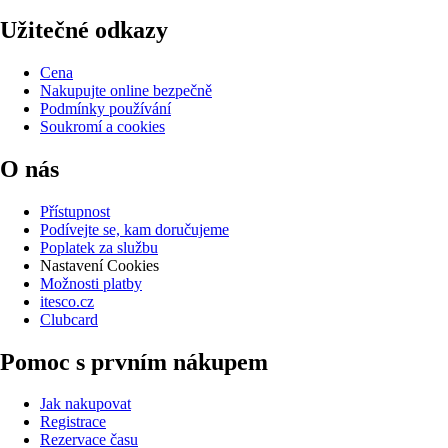
Užitečné odkazy
Cena
Nakupujte online bezpečně
Podmínky používání
Soukromí a cookies
O nás
Přístupnost
Podívejte se, kam doručujeme
Poplatek za službu
Nastavení Cookies
Možnosti platby
itesco.cz
Clubcard
Pomoc s prvním nákupem
Jak nakupovat
Registrace
Rezervace času