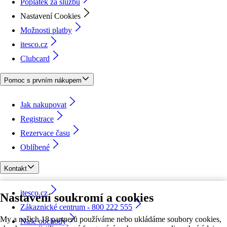
Poplatek za službu
Nastavení Cookies
Možnosti platby
itesco.cz
Clubcard
Pomoc s prvním nákupem
Jak nakupovat
Registrace
Rezervace času
Oblíbené
Kontakt
itesco.cz
Nastavení soukromí a cookies
Zákaznické centrum - 800 222 555
My a našich 18 partnerů používáme nebo ukládáme soubory cookies,
Naše obchody