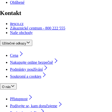
Oblíbené
Kontakt
itesco.cz
Zákaznické centrum - 800 222 555
Naše obchody
Užitečné odkazy
Cena
Nakupujte online bezpečně
Podmínky používání
Soukromí a cookies
O nás
Přístupnost
Podívejte se, kam doručujeme