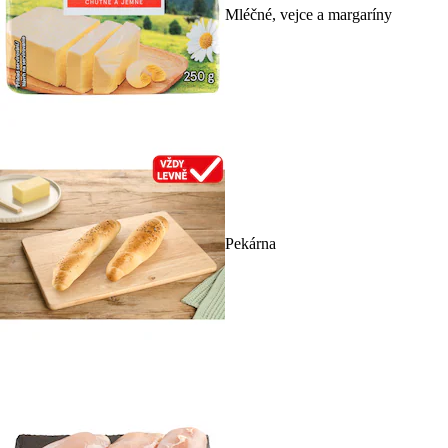
Mléčné, vejce a margaríny
Pekárna