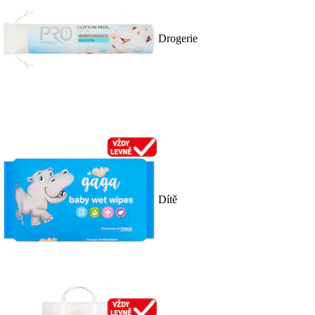
Drogerie
Dítě