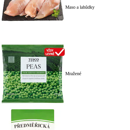
Maso a lahůdky
Mražené