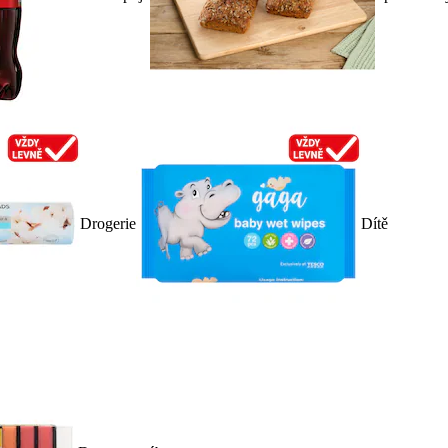
Drogerie
Dítě