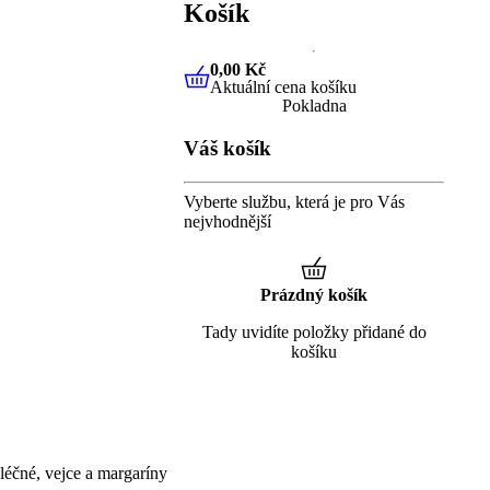
Košík
0,00 Kč
Aktuální cena košíku
0,00 Kč
Aktuální cena košíku
Pokladna
Váš košík
Vyberte službu, která je pro Vás
nejvhodnější
Prázdný košík
Tady uvidíte položky přidané do
košíku
éčné, vejce a margaríny