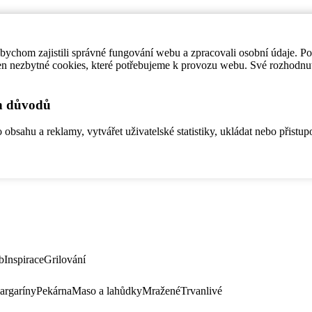
ychom zajistili správné fungování webu a zpracovali osobní údaje. P
en nezbytné cookies, které potřebujeme k provozu webu. Své rozhodnu
ch důvodů
bsahu a reklamy, vytvářet uživatelské statistiky, ukládat nebo přistup
b
Inspirace
Grilování
argaríny
Pekárna
Maso a lahůdky
Mražené
Trvanlivé