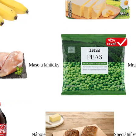
Maso a lahůdky
Mra
Nápoje
Speciální v