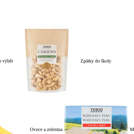
p výběr
Zpátky do školy
Ovoce a zelenina
Ml