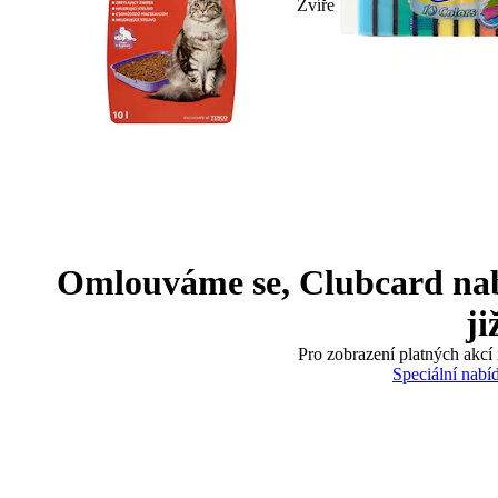
Zvíře
Omlouváme se, Clubcard nabíd
ji
Pro zobrazení platných akcí 
Speciální nabí