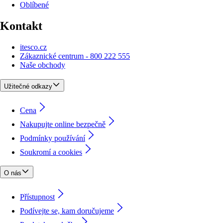
Oblíbené
Kontakt
itesco.cz
Zákaznické centrum - 800 222 555
Naše obchody
Užitečné odkazy
Cena
Nakupujte online bezpečně
Podmínky používání
Soukromí a cookies
O nás
Přístupnost
Podívejte se, kam doručujeme