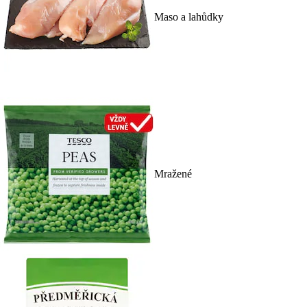
Maso a lahůdky
Mražené