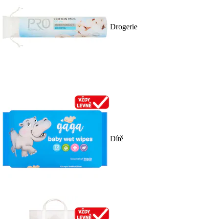
Drogerie
Dítě