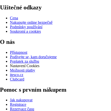
Užitečné odkazy
Cena
Nakupujte online bezpečně
Podmínky používání
Soukromí a cookies
O nás
Přístupnost
Podívejte se, kam doručujeme
Poplatek za službu
Nastavení Cookies
Možnosti platby
itesco.cz
Clubcard
Pomoc s prvním nákupem
Jak nakupovat
Registrace
Rezervace času