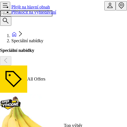
Přejít na hlavní obsah
Přeskočit na vyhledávání
Speciální nabídky
Speciální nabídky
All Offers
Top výběr