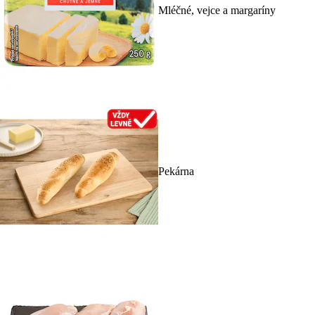
Mléčné, vejce a margaríny
Pekárna