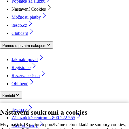
Poplatek za službu
Nastavení Cookies
Možnosti platby
itesco.cz
Clubcard
Pomoc s prvním nákupem
Jak nakupovat
Registrace
Rezervace času
Oblíbené
Kontakt
itesco.cz
Nastavení soukromí a cookies
Zákaznické centrum - 800 222 555
My a našich 18 partnerů používáme nebo ukládáme soubory cookies,
Naše obchody