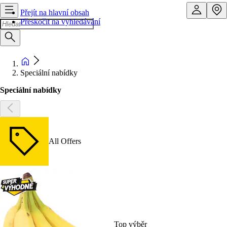
Přejít na hlavní obsah
Přeskočit na vyhledávání
Speciální nabídky
Speciální nabídky
All Offers
Top výběr