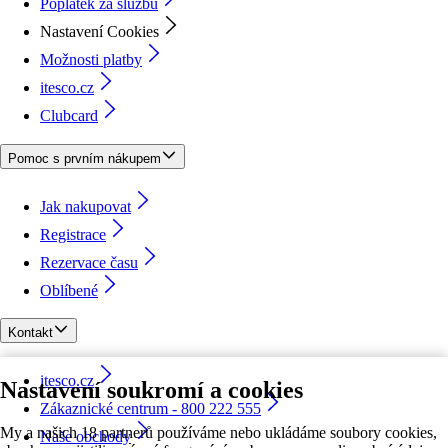
Poplatek za službu
Nastavení Cookies
Možnosti platby
itesco.cz
Clubcard
Pomoc s prvním nákupem
Jak nakupovat
Registrace
Rezervace času
Oblíbené
Kontakt
itesco.cz
Nastavení soukromí a cookies
Zákaznické centrum - 800 222 555
My a našich 18 partnerů používáme nebo ukládáme soubory cookies,
Naše obchody