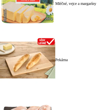
Mléčné, vejce a margaríny
Pekárna