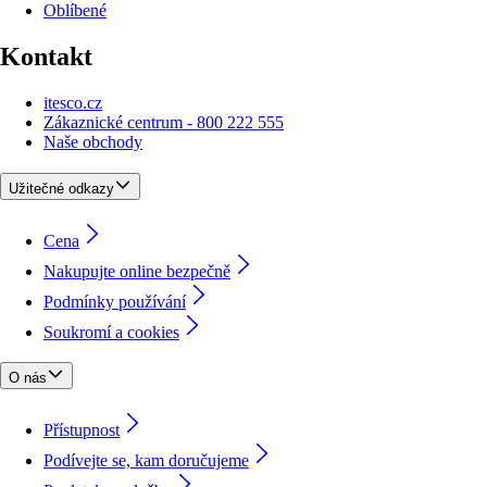
Oblíbené
Kontakt
itesco.cz
Zákaznické centrum - 800 222 555
Naše obchody
Užitečné odkazy
Cena
Nakupujte online bezpečně
Podmínky používání
Soukromí a cookies
O nás
Přístupnost
Podívejte se, kam doručujeme