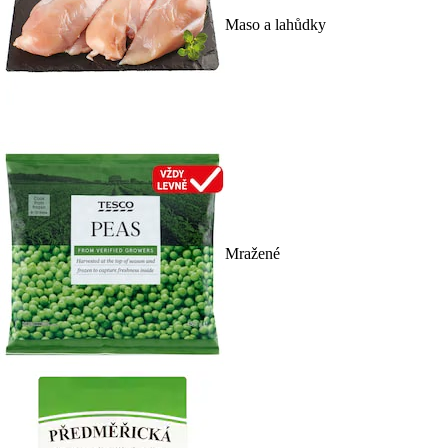
Maso a lahůdky
Mražené