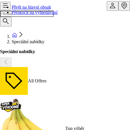
Přejít na hlavní obsah
Přeskočit na vyhledávání
Speciální nabídky
Speciální nabídky
All Offers
Top výběr