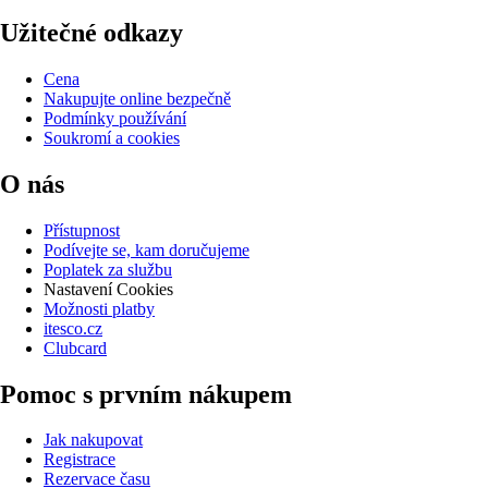
Užitečné odkazy
Cena
Nakupujte online bezpečně
Podmínky používání
Soukromí a cookies
O nás
Přístupnost
Podívejte se, kam doručujeme
Poplatek za službu
Nastavení Cookies
Možnosti platby
itesco.cz
Clubcard
Pomoc s prvním nákupem
Jak nakupovat
Registrace
Rezervace času