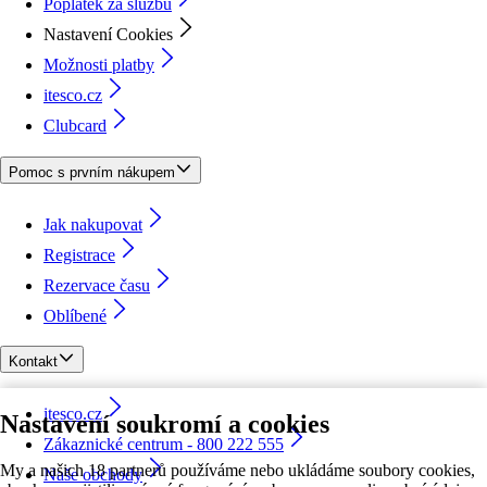
Poplatek za službu
Nastavení Cookies
Možnosti platby
itesco.cz
Clubcard
Pomoc s prvním nákupem
Jak nakupovat
Registrace
Rezervace času
Oblíbené
Kontakt
itesco.cz
Nastavení soukromí a cookies
Zákaznické centrum - 800 222 555
My a našich 18 partnerů používáme nebo ukládáme soubory cookies,
Naše obchody