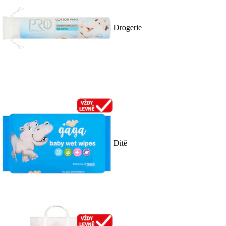
Drogerie
Dítě