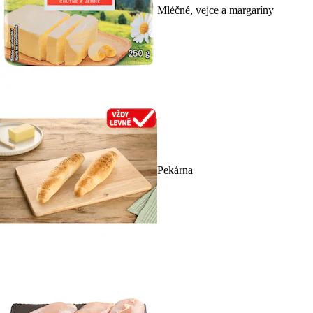
Mléčné, vejce a margaríny
Pekárna