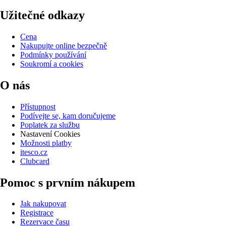
Užitečné odkazy
Cena
Nakupujte online bezpečně
Podmínky používání
Soukromí a cookies
O nás
Přístupnost
Podívejte se, kam doručujeme
Poplatek za službu
Nastavení Cookies
Možnosti platby
itesco.cz
Clubcard
Pomoc s prvním nákupem
Jak nakupovat
Registrace
Rezervace času