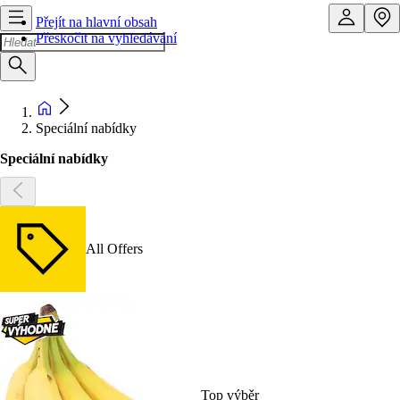
Přejít na hlavní obsah
Přeskočit na vyhledávání
Speciální nabídky
Speciální nabídky
All Offers
Top výběr