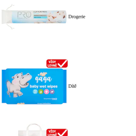
Drogerie
Dítě