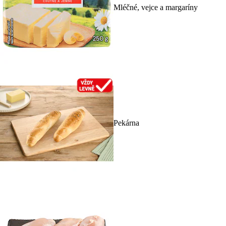
Mléčné, vejce a margaríny
Pekárna