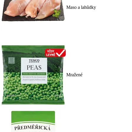
Maso a lahůdky
Mražené