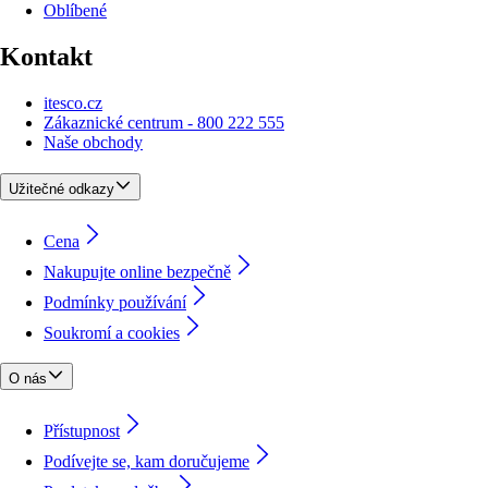
Oblíbené
Kontakt
itesco.cz
Zákaznické centrum - 800 222 555
Naše obchody
Užitečné odkazy
Cena
Nakupujte online bezpečně
Podmínky používání
Soukromí a cookies
O nás
Přístupnost
Podívejte se, kam doručujeme