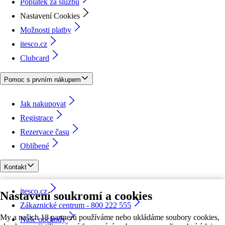
Poplatek za službu
Nastavení Cookies
Možnosti platby
itesco.cz
Clubcard
Pomoc s prvním nákupem
Jak nakupovat
Registrace
Rezervace času
Oblíbené
Kontakt
itesco.cz
Nastavení soukromí a cookies
Zákaznické centrum - 800 222 555
My a našich 18 partnerů používáme nebo ukládáme soubory cookies,
Naše obchody