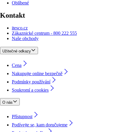
Oblíbené
Kontakt
itesco.cz
Zákaznické centrum - 800 222 555
Naše obchody
Užitečné odkazy
Cena
Nakupujte online bezpečně
Podmínky používání
Soukromí a cookies
O nás
Přístupnost
Podívejte se, kam doručujeme