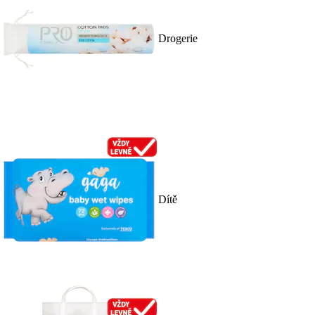
Drogerie
Dítě