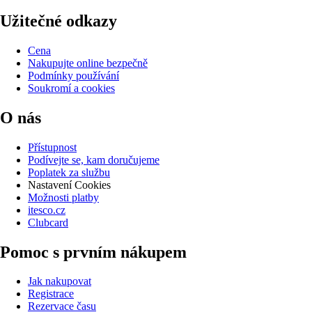
Užitečné odkazy
Cena
Nakupujte online bezpečně
Podmínky používání
Soukromí a cookies
O nás
Přístupnost
Podívejte se, kam doručujeme
Poplatek za službu
Nastavení Cookies
Možnosti platby
itesco.cz
Clubcard
Pomoc s prvním nákupem
Jak nakupovat
Registrace
Rezervace času