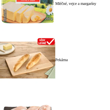
Mléčné, vejce a margaríny
Pekárna