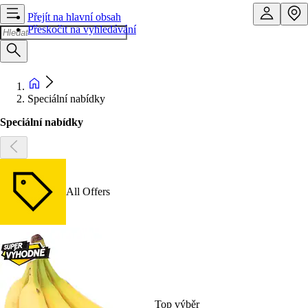
Přejít na hlavní obsah
Přeskočit na vyhledávání
Speciální nabídky
Speciální nabídky
All Offers
Top výběr