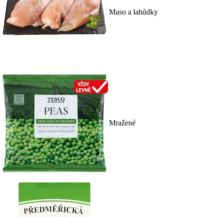
Maso a lahůdky
Mražené