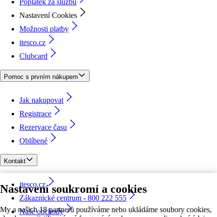
Poplatek za službu
Nastavení Cookies
Možnosti platby
itesco.cz
Clubcard
Pomoc s prvním nákupem
Jak nakupovat
Registrace
Rezervace času
Oblíbené
Kontakt
itesco.cz
Nastavení soukromí a cookies
Zákaznické centrum - 800 222 555
My a našich 18 partnerů používáme nebo ukládáme soubory cookies,
Naše obchody