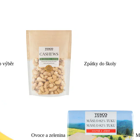
p výběr
Zpátky do školy
Ovoce a zelenina
Ml