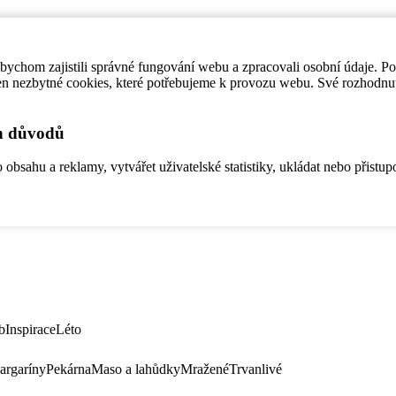
ychom zajistili správné fungování webu a zpracovali osobní údaje. P
en nezbytné cookies, které potřebujeme k provozu webu. Své rozhodnu
ch důvodů
bsahu a reklamy, vytvářet uživatelské statistiky, ukládat nebo přistup
b
Inspirace
Léto
argaríny
Pekárna
Maso a lahůdky
Mražené
Trvanlivé