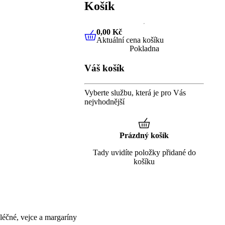
Košík
0,00 Kč
Aktuální cena košíku
0,00 Kč
Aktuální cena košíku
Pokladna
Váš košík
Vyberte službu, která je pro Vás
nejvhodnější
Prázdný košík
Tady uvidíte položky přidané do
košíku
éčné, vejce a margaríny