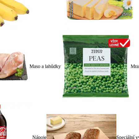
Maso a lahůdky
Mra
Nápoje
Speciální v