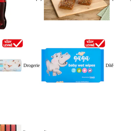
Drogerie
Dítě