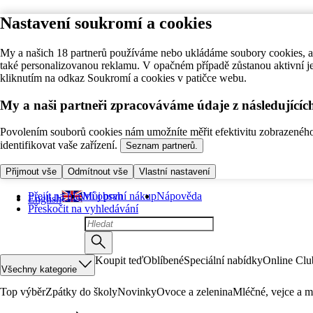
Nastavení soukromí a cookies
My a našich 18 partnerů používáme nebo ukládáme soubory cookies, ab
také personalizovanou reklamu. V opačném případě zůstanou aktivní j
kliknutím na odkaz Soukromí a cookies v patičce webu.
My a naši partneři zpracováváme údaje z následující
Povolením souborů cookies nám umožníte měřit efektivitu zobrazeného o
identifikovat vaše zařízení.
Seznam partnerů.
Přijmout vše
Odmítnout vše
Vlastní nastavení
Přejít na hlavní obsah
Můj první nákup
Nápověda
English
Přeskočit na vyhledávání
Koupit teď
Oblíbené
Speciální nabídky
Online Clu
Všechny kategorie
Top výběr
Zpátky do školy
Novinky
Ovoce a zelenina
Mléčné, vejce a m