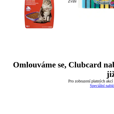
Zvíře
Omlouváme se, Clubcard nabíd
ji
Pro zobrazení platných akcí 
Speciální nabí