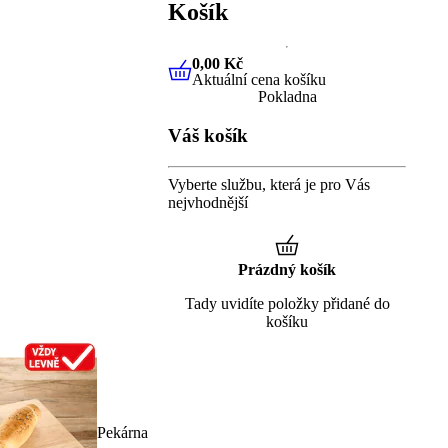
Košík
0,00 Kč
Aktuální cena košíku
0,00 Kč
Aktuální cena košíku
Pokladna
Váš košík
Vyberte službu, která je pro Vás
nejvhodnější
Prázdný košík
Tady uvidíte položky přidané do
košíku
Pekárna