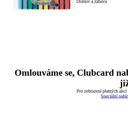
Domov a zábava
Omlouváme se, Clubcard nabíd
ji
Pro zobrazení platných akcí 
Speciální nabí