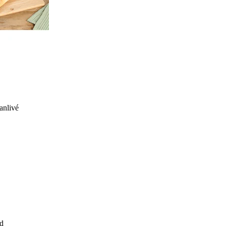
anlivé
d