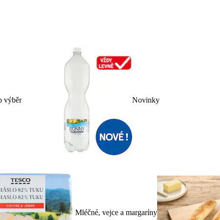
p výběr
Novinky
Mléčné, vejce a margaríny