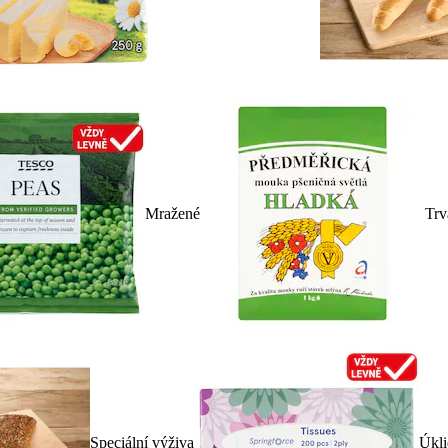
Mražené
Trv
Speciální výživa
Úkli