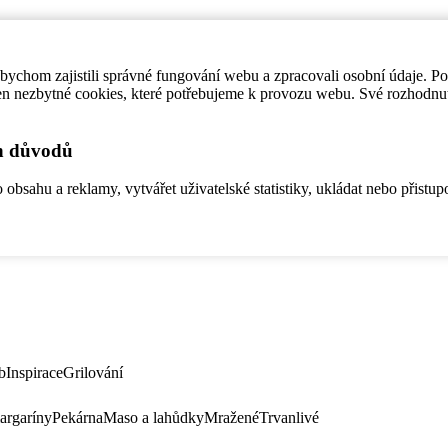
ychom zajistili správné fungování webu a zpracovali osobní údaje. P
en nezbytné cookies, které potřebujeme k provozu webu. Své rozhodnu
ch důvodů
bsahu a reklamy, vytvářet uživatelské statistiky, ukládat nebo přistup
b
Inspirace
Grilování
argaríny
Pekárna
Maso a lahůdky
Mražené
Trvanlivé