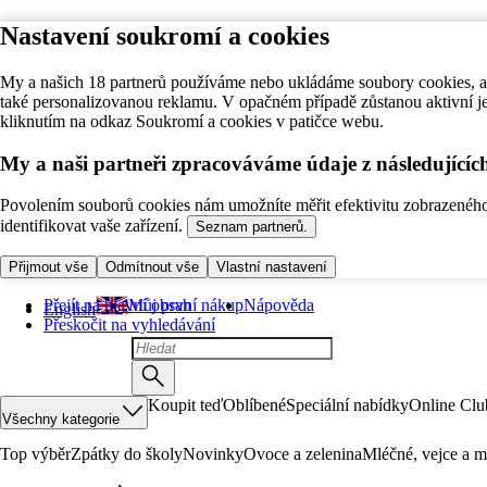
Nastavení soukromí a cookies
My a našich 18 partnerů používáme nebo ukládáme soubory cookies, ab
také personalizovanou reklamu. V opačném případě zůstanou aktivní j
kliknutím na odkaz Soukromí a cookies v patičce webu.
My a naši partneři zpracováváme údaje z následující
Povolením souborů cookies nám umožníte měřit efektivitu zobrazeného o
identifikovat vaše zařízení.
Seznam partnerů.
Přijmout vše
Odmítnout vše
Vlastní nastavení
Přejít na hlavní obsah
Můj první nákup
Nápověda
English
Přeskočit na vyhledávání
Koupit teď
Oblíbené
Speciální nabídky
Online Clu
Všechny kategorie
Top výběr
Zpátky do školy
Novinky
Ovoce a zelenina
Mléčné, vejce a m