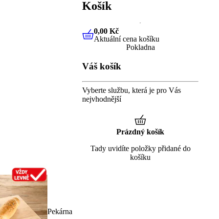
Košík
0,00 Kč
Aktuální cena košíku
0,00 Kč
Aktuální cena košíku
Pokladna
Váš košík
Vyberte službu, která je pro Vás
nejvhodnější
Prázdný košík
Tady uvidíte položky přidané do
košíku
Pekárna