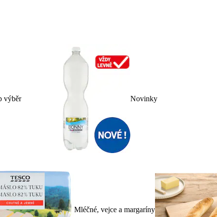
p výběr
Novinky
Mléčné, vejce a margaríny