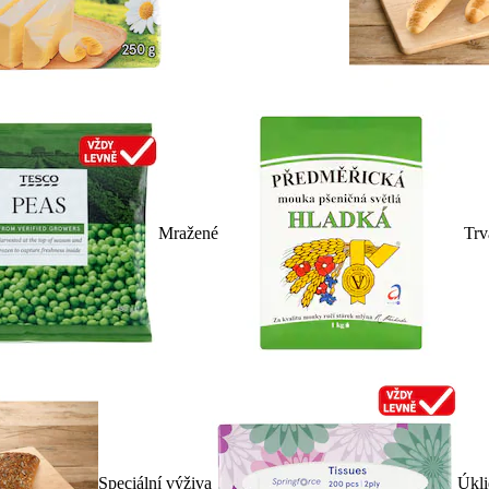
Mražené
Trv
Speciální výživa
Úkli