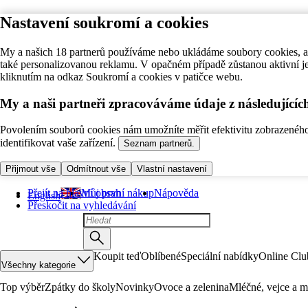
Nastavení soukromí a cookies
My a našich 18 partnerů používáme nebo ukládáme soubory cookies, ab
také personalizovanou reklamu. V opačném případě zůstanou aktivní j
kliknutím na odkaz Soukromí a cookies v patičce webu.
My a naši partneři zpracováváme údaje z následující
Povolením souborů cookies nám umožníte měřit efektivitu zobrazeného o
identifikovat vaše zařízení.
Seznam partnerů.
Přijmout vše
Odmítnout vše
Vlastní nastavení
Přejít na hlavní obsah
Můj první nákup
Nápověda
English
Přeskočit na vyhledávání
Koupit teď
Oblíbené
Speciální nabídky
Online Clu
Všechny kategorie
Top výběr
Zpátky do školy
Novinky
Ovoce a zelenina
Mléčné, vejce a m