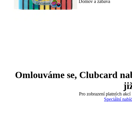
Domov a zábava
Omlouváme se, Clubcard nabíd
ji
Pro zobrazení platných akcí 
Speciální nabí