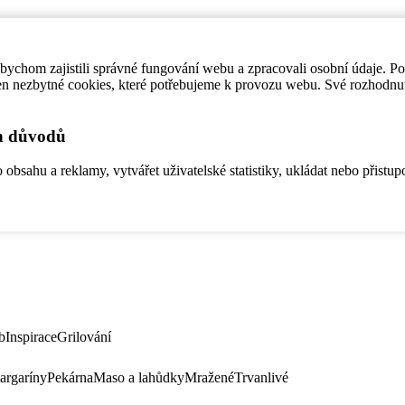
ychom zajistili správné fungování webu a zpracovali osobní údaje. P
en nezbytné cookies, které potřebujeme k provozu webu. Své rozhodnu
ch důvodů
bsahu a reklamy, vytvářet uživatelské statistiky, ukládat nebo přistup
b
Inspirace
Grilování
argaríny
Pekárna
Maso a lahůdky
Mražené
Trvanlivé