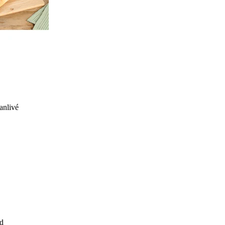
anlivé
d