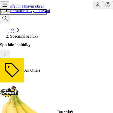
Přejít na hlavní obsah
Přeskočit na vyhledávání
Speciální nabídky
Speciální nabídky
All Offers
Top výběr