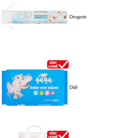
Drogerie
Dítě