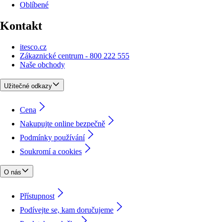
Oblíbené
Kontakt
itesco.cz
Zákaznické centrum - 800 222 555
Naše obchody
Užitečné odkazy
Cena
Nakupujte online bezpečně
Podmínky používání
Soukromí a cookies
O nás
Přístupnost
Podívejte se, kam doručujeme