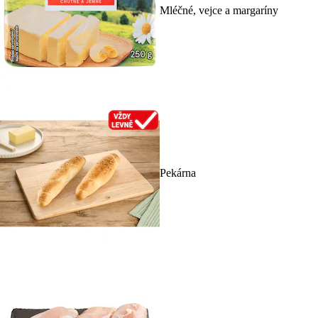
Mléčné, vejce a margaríny
Pekárna