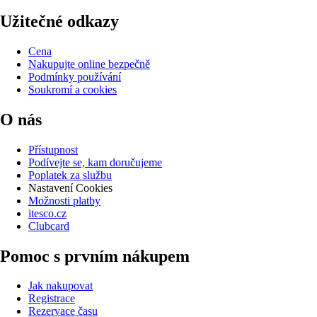
Užitečné odkazy
Cena
Nakupujte online bezpečně
Podmínky používání
Soukromí a cookies
O nás
Přístupnost
Podívejte se, kam doručujeme
Poplatek za službu
Nastavení Cookies
Možnosti platby
itesco.cz
Clubcard
Pomoc s prvním nákupem
Jak nakupovat
Registrace
Rezervace času