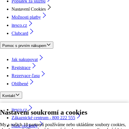
Poplatek za službu
Nastavení Cookies
Možnosti platby
itesco.cz
Clubcard
Pomoc s prvním nákupem
Jak nakupovat
Registrace
Rezervace času
Oblíbené
Kontakt
itesco.cz
Nastavení soukromí a cookies
Zákaznické centrum - 800 222 555
My a našich 18 partnerů používáme nebo ukládáme soubory cookies,
Naše obchody