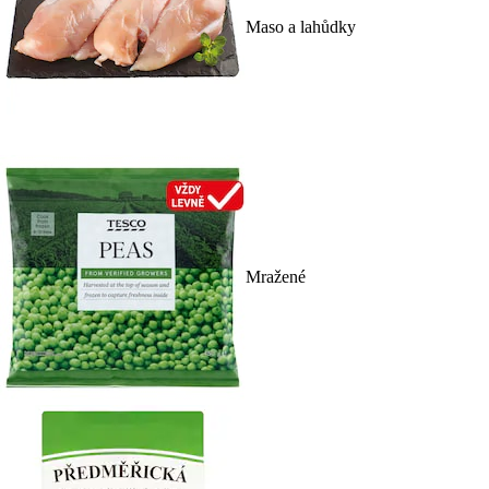
Maso a lahůdky
Mražené