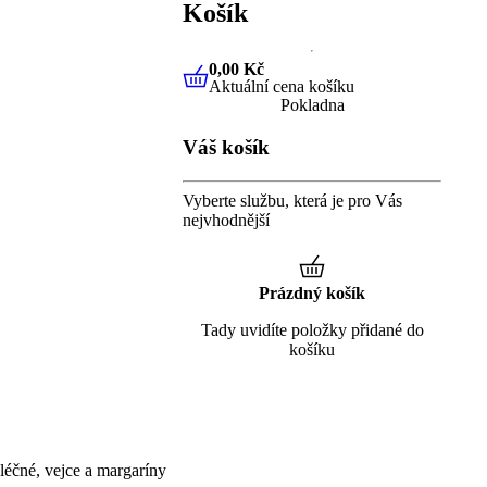
Košík
0,00 Kč
Aktuální cena košíku
0,00 Kč
Aktuální cena košíku
Pokladna
Váš košík
Vyberte službu, která je pro Vás
nejvhodnější
Prázdný košík
Tady uvidíte položky přidané do
košíku
éčné, vejce a margaríny