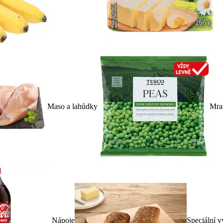
Maso a lahůdky
Mra
Nápoje
Speciální v