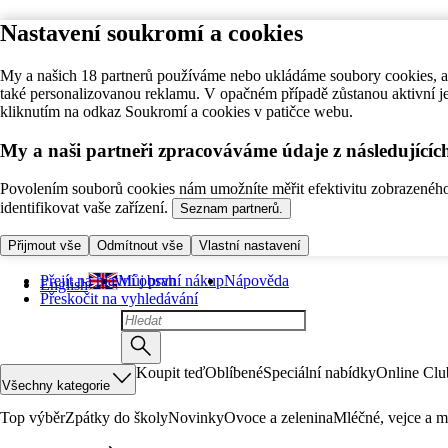
Nastavení soukromí a cookies
My a našich 18 partnerů používáme nebo ukládáme soubory cookies, ab
také personalizovanou reklamu. V opačném případě zůstanou aktivní j
kliknutím na odkaz Soukromí a cookies v patičce webu.
My a naši partneři zpracováváme údaje z následující
Povolením souborů cookies nám umožníte měřit efektivitu zobrazeného o
identifikovat vaše zařízení.
Seznam partnerů.
Přijmout vše
Odmítnout vše
Vlastní nastavení
Přejít na hlavní obsah
Můj první nákup
Nápověda
English
Přeskočit na vyhledávání
Koupit teď
Oblíbené
Speciální nabídky
Online Clu
Všechny kategorie
Top výběr
Zpátky do školy
Novinky
Ovoce a zelenina
Mléčné, vejce a m