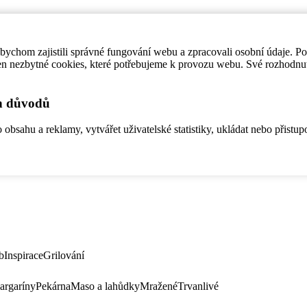
ychom zajistili správné fungování webu a zpracovali osobní údaje. P
en nezbytné cookies, které potřebujeme k provozu webu. Své rozhodnu
ch důvodů
bsahu a reklamy, vytvářet uživatelské statistiky, ukládat nebo přistup
b
Inspirace
Grilování
argaríny
Pekárna
Maso a lahůdky
Mražené
Trvanlivé