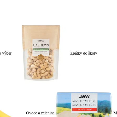
p výběr
Zpátky do školy
Ovoce a zelenina
Ml