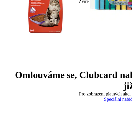
Zvíře
Omlouváme se, Clubcard nabíd
ji
Pro zobrazení platných akcí 
Speciální nabí