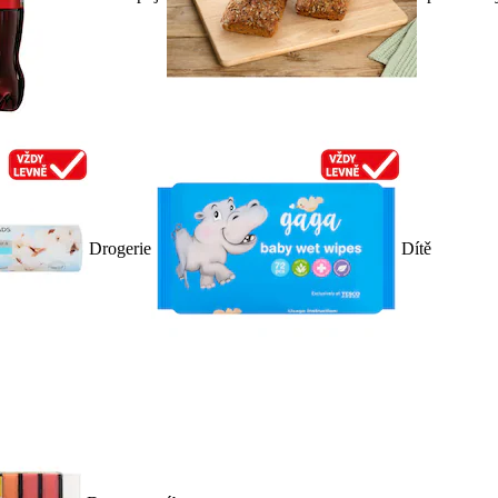
Drogerie
Dítě