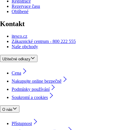
Registrace
Rezervace času
Oblíbené
Kontakt
itesco.cz
Zákaznické centrum - 800 222 555
Naše obchody
Užitečné odkazy
Cena
Nakupujte online bezpečně
Podmínky používání
Soukromí a cookies
O nás
Přístupnost