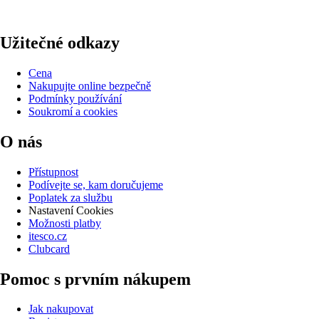
Užitečné odkazy
Cena
Nakupujte online bezpečně
Podmínky používání
Soukromí a cookies
O nás
Přístupnost
Podívejte se, kam doručujeme
Poplatek za službu
Nastavení Cookies
Možnosti platby
itesco.cz
Clubcard
Pomoc s prvním nákupem
Jak nakupovat