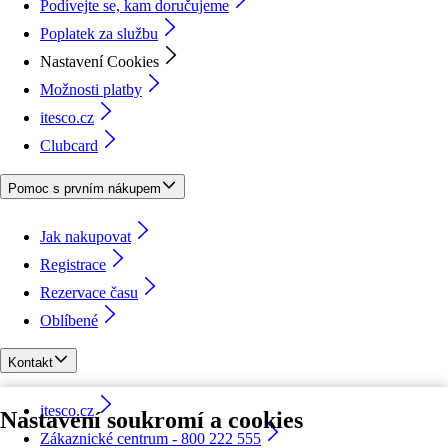
Podívejte se, kam doručujeme
Poplatek za službu
Nastavení Cookies
Možnosti platby
itesco.cz
Clubcard
Pomoc s prvním nákupem
Jak nakupovat
Registrace
Rezervace času
Oblíbené
Kontakt
itesco.cz
Nastavení soukromí a cookies
Zákaznické centrum - 800 222 555