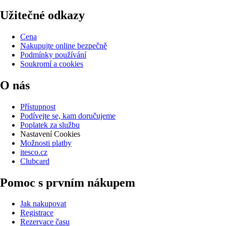
Užitečné odkazy
Cena
Nakupujte online bezpečně
Podmínky používání
Soukromí a cookies
O nás
Přístupnost
Podívejte se, kam doručujeme
Poplatek za službu
Nastavení Cookies
Možnosti platby
itesco.cz
Clubcard
Pomoc s prvním nákupem
Jak nakupovat
Registrace
Rezervace času