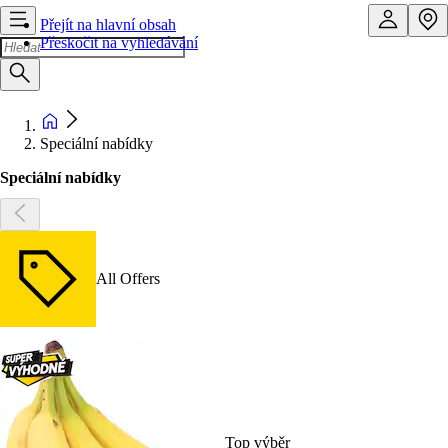
Přejít na hlavní obsah
Přeskočit na vyhledávání
Speciální nabídky
Speciální nabídky
All Offers
Top výběr