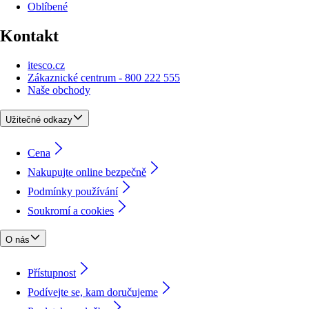
Oblíbené
Kontakt
itesco.cz
Zákaznické centrum - 800 222 555
Naše obchody
Užitečné odkazy
Cena
Nakupujte online bezpečně
Podmínky používání
Soukromí a cookies
O nás
Přístupnost
Podívejte se, kam doručujeme