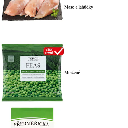
Maso a lahůdky
Mražené