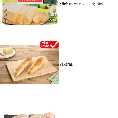
Mléčné, vejce a margaríny
Pekárna