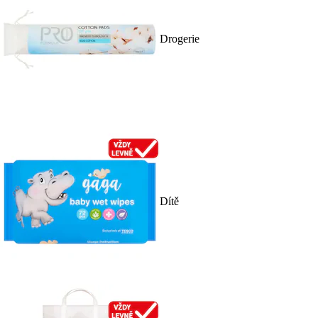
Drogerie
Dítě