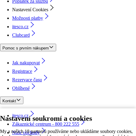
Poplatek za službu
Nastavení Cookies
Možnosti platby
itesco.cz
Clubcard
Pomoc s prvním nákupem
Jak nakupovat
Registrace
Rezervace času
Oblíbené
Kontakt
itesco.cz
Nastavení soukromí a cookies
Zákaznické centrum - 800 222 555
My a našich 18 partnerů používáme nebo ukládáme soubory cookies,
Naše obchody