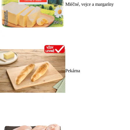
Mléčné, vejce a margaríny
Pekárna