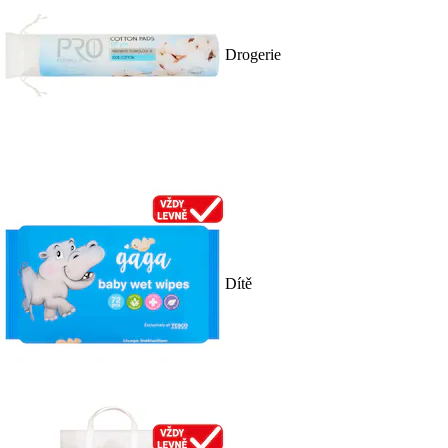
Drogerie
Dítě