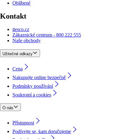
Oblíbené
Kontakt
itesco.cz
Zákaznické centrum - 800 222 555
Naše obchody
Užitečné odkazy
Cena
Nakupujte online bezpečně
Podmínky používání
Soukromí a cookies
O nás
Přístupnost
Podívejte se, kam doručujeme