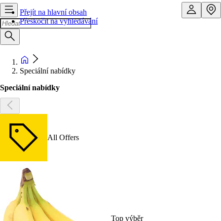
Přejít na hlavní obsah
Přeskočit na vyhledávání
Speciální nabídky
Speciální nabídky
All Offers
Top výběr