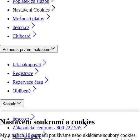
Poplatek za službu
Nastavení Cookies
Možnosti platby
itesco.cz
Clubcard
Pomoc s prvním nákupem
Jak nakupovat
Registrace
Rezervace času
Oblíbené
Kontakt
itesco.cz
Nastavení soukromí a cookies
Zákaznické centrum - 800 222 555
My a našich 18 partnerů používáme nebo ukládáme soubory cookies,
Naše obchody