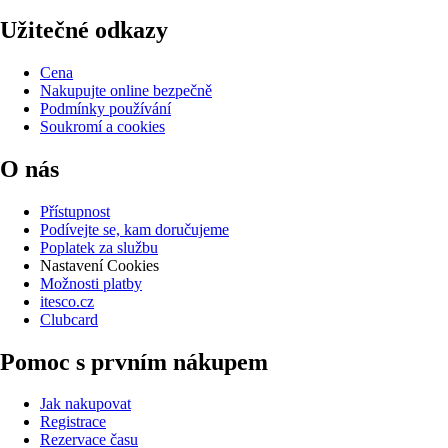
Užitečné odkazy
Cena
Nakupujte online bezpečně
Podmínky používání
Soukromí a cookies
O nás
Přístupnost
Podívejte se, kam doručujeme
Poplatek za službu
Nastavení Cookies
Možnosti platby
itesco.cz
Clubcard
Pomoc s prvním nákupem
Jak nakupovat
Registrace
Rezervace času