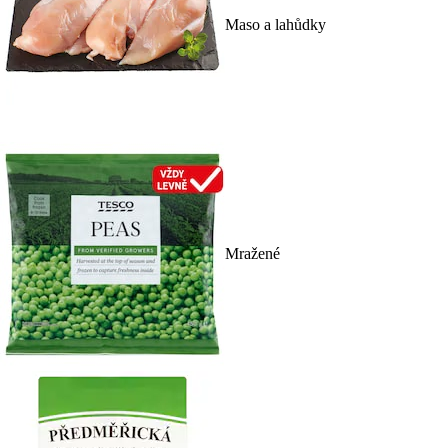
Maso a lahůdky
Mražené