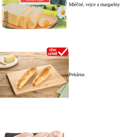
Mléčné, vejce a margaríny
Pekárna