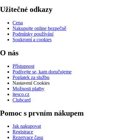
Užitečné odkazy
Cena
Nakupujte online bezpečně
Podmínky používání
Soukromí a cookies
O nás
Přístupnost
Podívejte se, kam doručujeme
Poplatek za službu
Nastavení Cookies
Možnosti platby
itesco.cz
Clubcard
Pomoc s prvním nákupem
Jak nakupovat
Registrace
Rezervace času