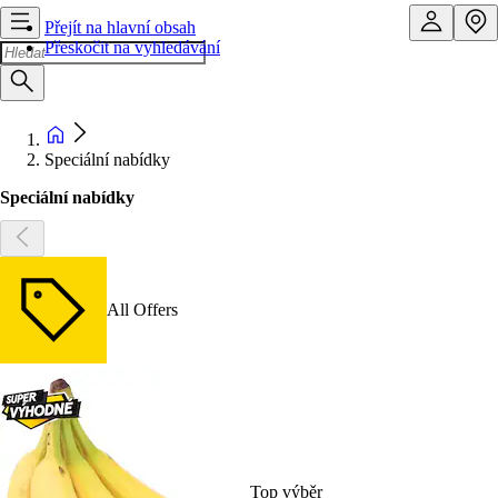
Přejít na hlavní obsah
Přeskočit na vyhledávání
Speciální nabídky
Speciální nabídky
All Offers
Top výběr