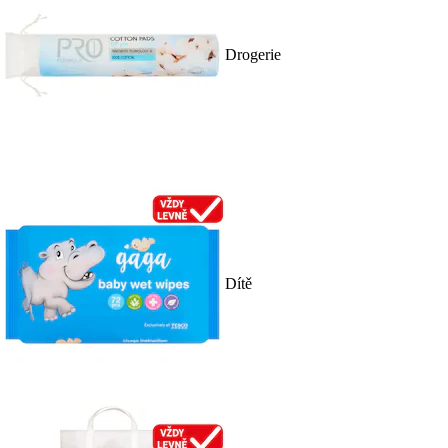
Drogerie
Dítě