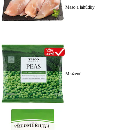
Maso a lahůdky
Mražené