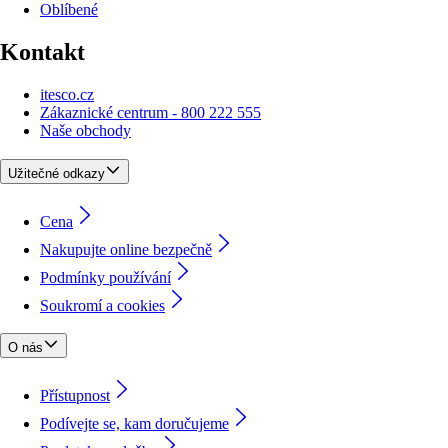
Oblíbené
Kontakt
itesco.cz
Zákaznické centrum - 800 222 555
Naše obchody
Užitečné odkazy
Cena
Nakupujte online bezpečně
Podmínky používání
Soukromí a cookies
O nás
Přístupnost
Podívejte se, kam doručujeme