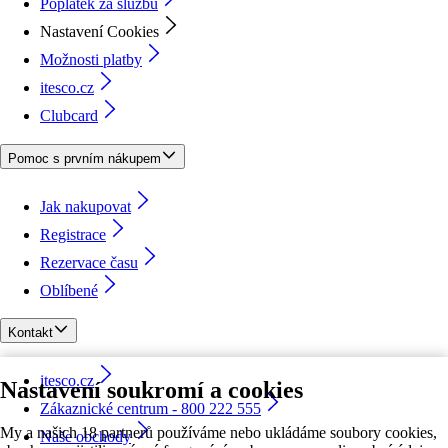
Poplatek za službu
Nastavení Cookies
Možnosti platby
itesco.cz
Clubcard
Pomoc s prvním nákupem
Jak nakupovat
Registrace
Rezervace času
Oblíbené
Kontakt
itesco.cz
Nastavení soukromí a cookies
Zákaznické centrum - 800 222 555
My a našich 18 partnerů používáme nebo ukládáme soubory cookies,
Naše obchody