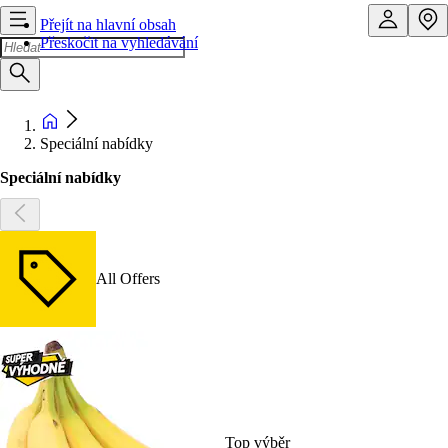
Přejít na hlavní obsah
Přeskočit na vyhledávání
Speciální nabídky
Speciální nabídky
All Offers
Top výběr