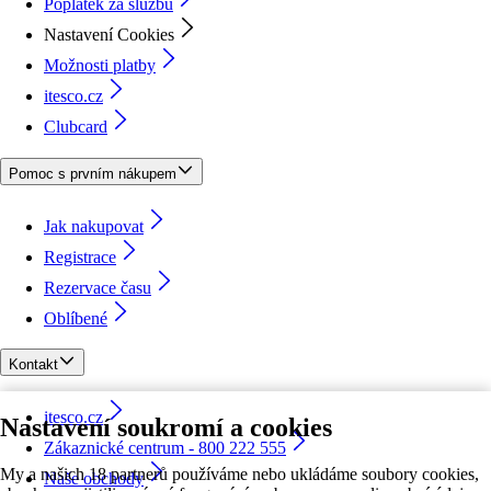
Poplatek za službu
Nastavení Cookies
Možnosti platby
itesco.cz
Clubcard
Pomoc s prvním nákupem
Jak nakupovat
Registrace
Rezervace času
Oblíbené
Kontakt
itesco.cz
Nastavení soukromí a cookies
Zákaznické centrum - 800 222 555
My a našich 18 partnerů používáme nebo ukládáme soubory cookies,
Naše obchody