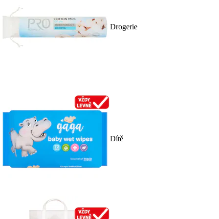
Drogerie
Dítě