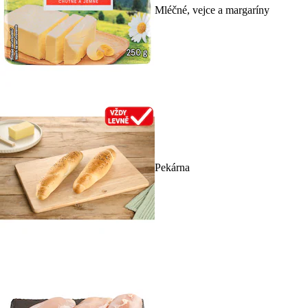
Mléčné, vejce a margaríny
Pekárna