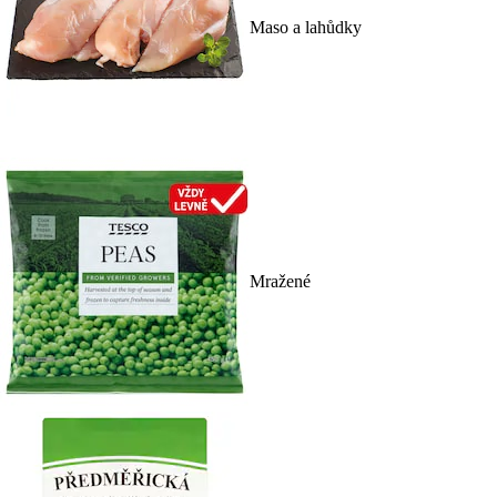
Maso a lahůdky
Mražené