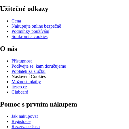
Užitečné odkazy
Cena
Nakupujte online bezpečně
Podmínky používání
Soukromí a cookies
O nás
Přístupnost
Podívejte se, kam doručujeme
Poplatek za službu
Nastavení Cookies
Možnosti platby
itesco.cz
Clubcard
Pomoc s prvním nákupem
Jak nakupovat
Registrace
Rezervace času