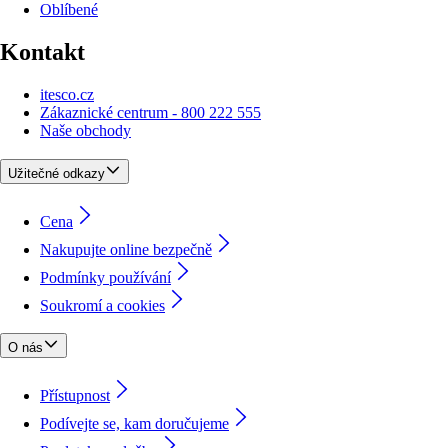
Oblíbené
Kontakt
itesco.cz
Zákaznické centrum - 800 222 555
Naše obchody
Užitečné odkazy
Cena
Nakupujte online bezpečně
Podmínky používání
Soukromí a cookies
O nás
Přístupnost
Podívejte se, kam doručujeme