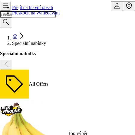
Přejít na hlavní obsah
Přeskočit na vyhledávání
Speciální nabídky
Speciální nabídky
All Offers
Top výběr