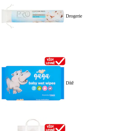
Drogerie
Dítě