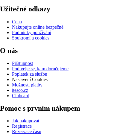
Užitečné odkazy
Cena
Nakupujte online bezpečně
Podmínky používání
Soukromí a cookies
O nás
Přístupnost
Podívejte se, kam doručujeme
Poplatek za službu
Nastavení Cookies
Možnosti platby
itesco.cz
Clubcard
Pomoc s prvním nákupem
Jak nakupovat
Registrace
Rezervace času