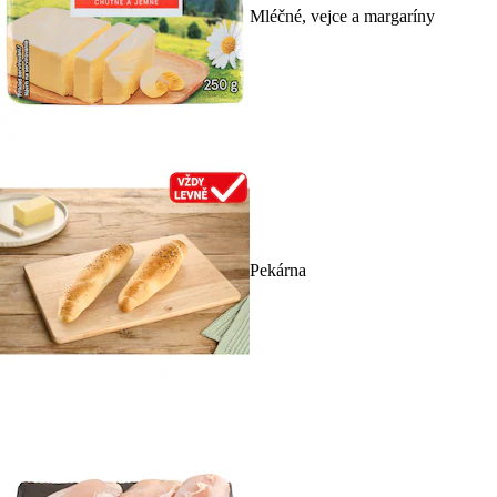
Mléčné, vejce a margaríny
Pekárna