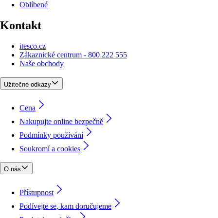
Oblíbené
Kontakt
itesco.cz
Zákaznické centrum - 800 222 555
Naše obchody
Užitečné odkazy
Cena
Nakupujte online bezpečně
Podmínky používání
Soukromí a cookies
O nás
Přístupnost
Podívejte se, kam doručujeme