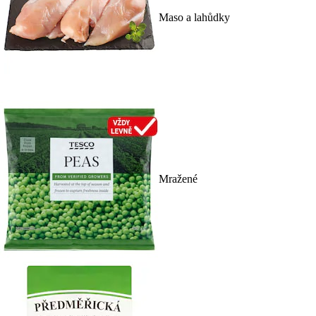
Maso a lahůdky
Mražené