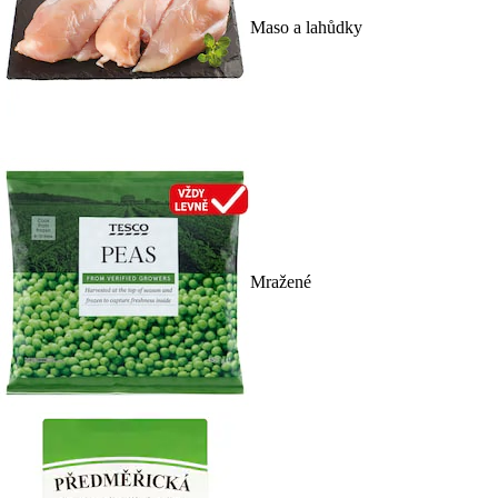
Maso a lahůdky
Mražené