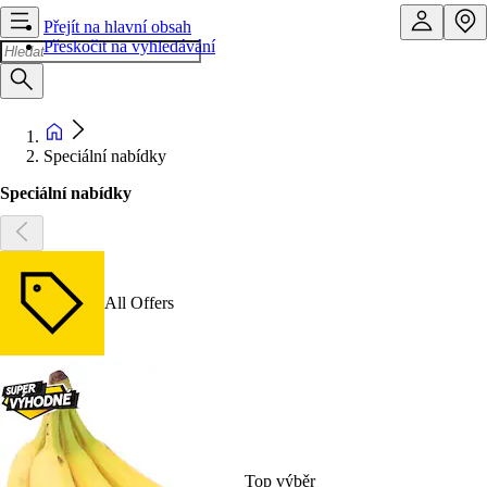
Přejít na hlavní obsah
Přeskočit na vyhledávání
Speciální nabídky
Speciální nabídky
All Offers
Top výběr