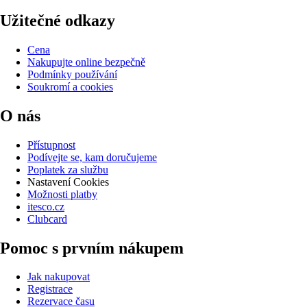
Užitečné odkazy
Cena
Nakupujte online bezpečně
Podmínky používání
Soukromí a cookies
O nás
Přístupnost
Podívejte se, kam doručujeme
Poplatek za službu
Nastavení Cookies
Možnosti platby
itesco.cz
Clubcard
Pomoc s prvním nákupem
Jak nakupovat
Registrace
Rezervace času