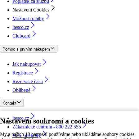
Poplatek za službu
Nastavení Cookies
Možnosti platby
itesco.cz
Clubcard
Pomoc s prvním nákupem
Jak nakupovat
Registrace
Rezervace času
Oblíbené
Kontakt
itesco.cz
Nastavení soukromí a cookies
Zákaznické centrum - 800 222 555
My a našich 18 partnerů používáme nebo ukládáme soubory cookies,
Naše obchody