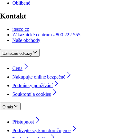
Oblíbené
Kontakt
itesco.cz
Zákaznické centrum - 800 222 555
Naše obchody
Užitečné odkazy
Cena
Nakupujte online bezpečně
Podmínky používání
Soukromí a cookies
O nás
Přístupnost
Podívejte se, kam doručujeme