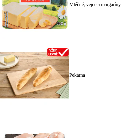
Mléčné, vejce a margaríny
Pekárna