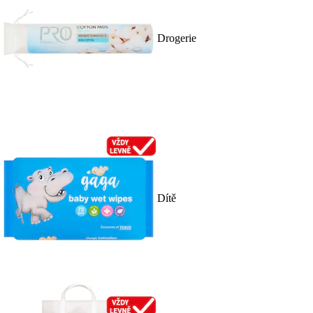
Drogerie
Dítě