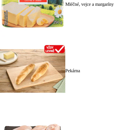
Mléčné, vejce a margaríny
Pekárna