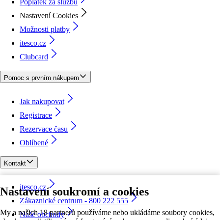
Poplatek za službu
Nastavení Cookies
Možnosti platby
itesco.cz
Clubcard
Pomoc s prvním nákupem
Jak nakupovat
Registrace
Rezervace času
Oblíbené
Kontakt
itesco.cz
Nastavení soukromí a cookies
Zákaznické centrum - 800 222 555
My a našich 18 partnerů používáme nebo ukládáme soubory cookies,
Naše obchody