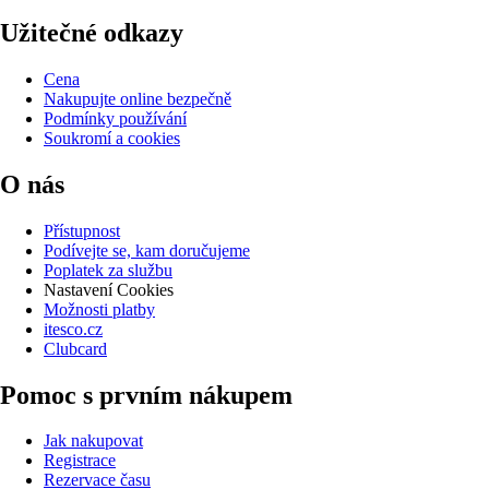
Užitečné odkazy
Cena
Nakupujte online bezpečně
Podmínky používání
Soukromí a cookies
O nás
Přístupnost
Podívejte se, kam doručujeme
Poplatek za službu
Nastavení Cookies
Možnosti platby
itesco.cz
Clubcard
Pomoc s prvním nákupem
Jak nakupovat
Registrace
Rezervace času