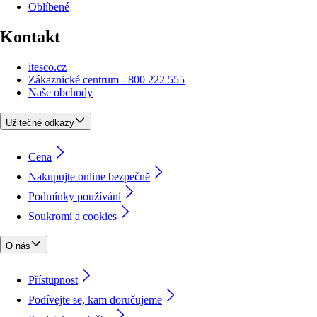
Oblíbené
Kontakt
itesco.cz
Zákaznické centrum - 800 222 555
Naše obchody
Užitečné odkazy
Cena
Nakupujte online bezpečně
Podmínky používání
Soukromí a cookies
O nás
Přístupnost
Podívejte se, kam doručujeme