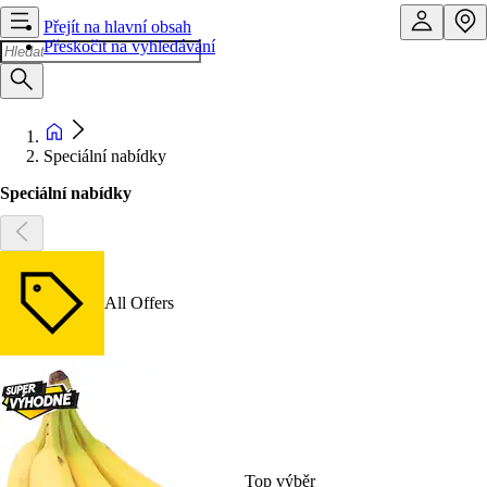
Přejít na hlavní obsah
Přeskočit na vyhledávání
Speciální nabídky
Speciální nabídky
All Offers
Top výběr