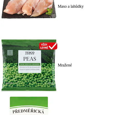
Maso a lahůdky
Mražené