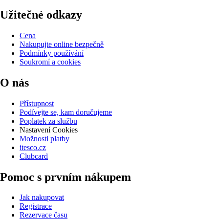
Užitečné odkazy
Cena
Nakupujte online bezpečně
Podmínky používání
Soukromí a cookies
O nás
Přístupnost
Podívejte se, kam doručujeme
Poplatek za službu
Nastavení Cookies
Možnosti platby
itesco.cz
Clubcard
Pomoc s prvním nákupem
Jak nakupovat
Registrace
Rezervace času