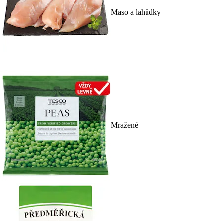
Maso a lahůdky
Mražené