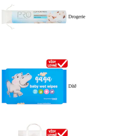
Drogerie
Dítě