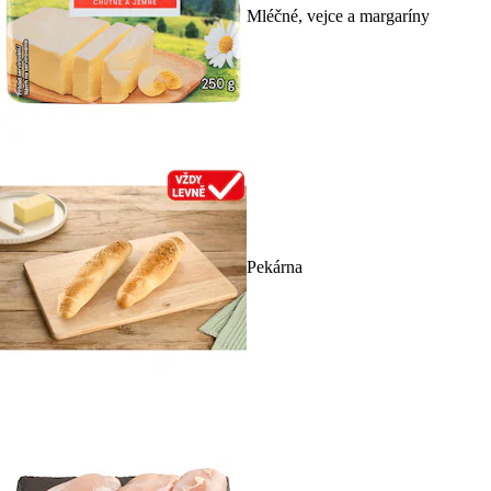
Mléčné, vejce a margaríny
Pekárna