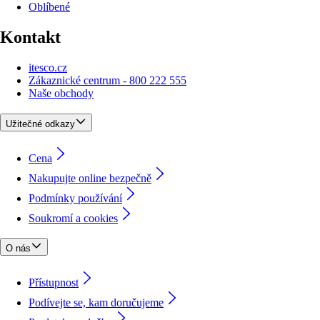
Oblíbené
Kontakt
itesco.cz
Zákaznické centrum - 800 222 555
Naše obchody
Užitečné odkazy
Cena
Nakupujte online bezpečně
Podmínky používání
Soukromí a cookies
O nás
Přístupnost
Podívejte se, kam doručujeme