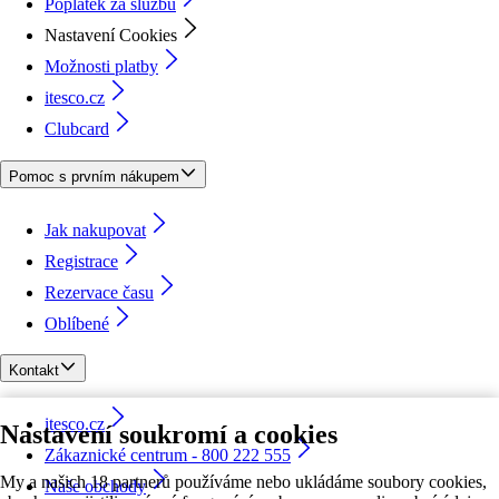
Poplatek za službu
Nastavení Cookies
Možnosti platby
itesco.cz
Clubcard
Pomoc s prvním nákupem
Jak nakupovat
Registrace
Rezervace času
Oblíbené
Kontakt
itesco.cz
Nastavení soukromí a cookies
Zákaznické centrum - 800 222 555
My a našich 18 partnerů používáme nebo ukládáme soubory cookies,
Naše obchody