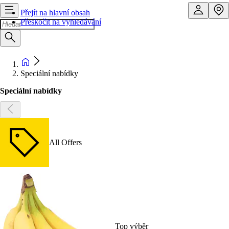
Přejít na hlavní obsah
Přeskočit na vyhledávání
Speciální nabídky
Speciální nabídky
All Offers
Top výběr