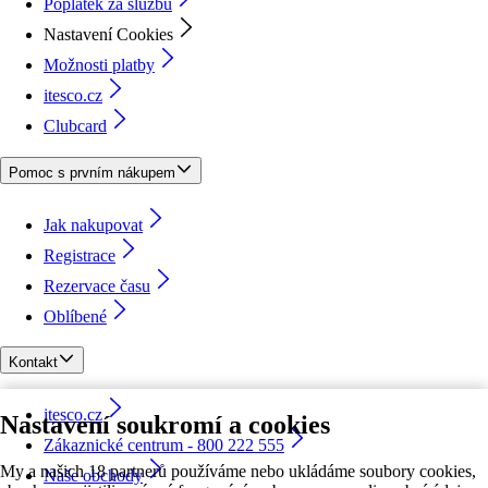
Poplatek za službu
Nastavení Cookies
Možnosti platby
itesco.cz
Clubcard
Pomoc s prvním nákupem
Jak nakupovat
Registrace
Rezervace času
Oblíbené
Kontakt
itesco.cz
Nastavení soukromí a cookies
Zákaznické centrum - 800 222 555
My a našich 18 partnerů používáme nebo ukládáme soubory cookies,
Naše obchody