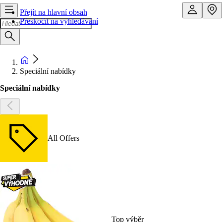
Přejít na hlavní obsah
Přeskočit na vyhledávání
Speciální nabídky
Speciální nabídky
All Offers
Top výběr