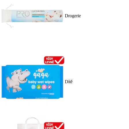
Drogerie
Dítě