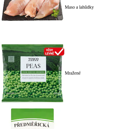
Maso a lahůdky
Mražené