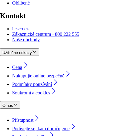
Oblíbené
Kontakt
itesco.cz
Zákaznické centrum - 800 222 555
Naše obchody
Užitečné odkazy
Cena
Nakupujte online bezpečně
Podmínky používání
Soukromí a cookies
O nás
Přístupnost
Podívejte se, kam doručujeme