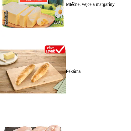
Mléčné, vejce a margaríny
Pekárna