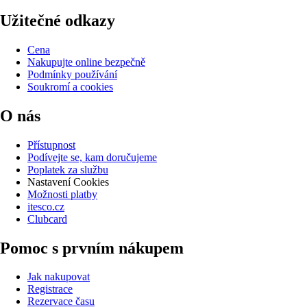
Užitečné odkazy
Cena
Nakupujte online bezpečně
Podmínky používání
Soukromí a cookies
O nás
Přístupnost
Podívejte se, kam doručujeme
Poplatek za službu
Nastavení Cookies
Možnosti platby
itesco.cz
Clubcard
Pomoc s prvním nákupem
Jak nakupovat
Registrace
Rezervace času